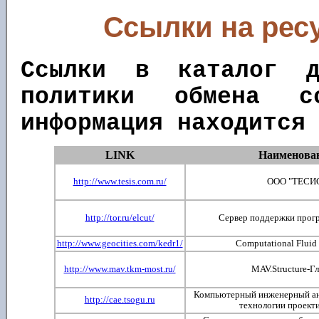
Ссылки на ресу
Ссылки в каталог д
политики обмена с
информация находитс
LINK
Наименова
http://www.tesis.com.ru/
ООО "ТЕСИ
http://tor.ru/elcut/
Сервер поддержки про
http://www.geocities.com/kedr1/
Computational Fluid
http://www.mav.tkm-most.ru/
MAV.Structure-Г
Компьютерный инженерный ан
http://cae.tsogu.ru
технологии проект