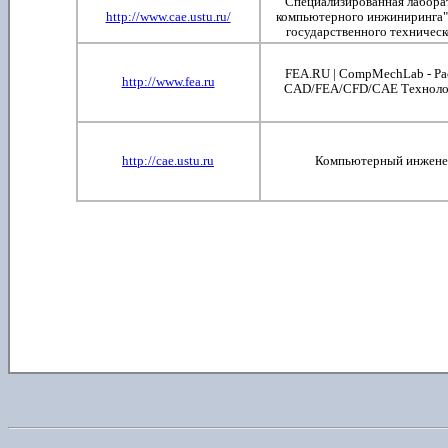
Специализированная лабора
http://www.cae.ustu.ru/
компьютерного инжиниринга" 
государственного техническ
FEA.RU | CompMechLab - Ра
http://www.fea.ru
CAD/FEA/CFD/CAE Технолог
http://cae.ustu.ru
Компьютерный инжене