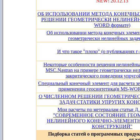
NEW! 20.12.13
ОБ ИСПОЛЬЗОВАНИИ МЕТОДА КОНЕЧНЫ
РЕШЕНИИ ГЕОМЕТРИЧЕСКИ НЕЛИНЕЙНЫХ
WORD формате)
Об использовании метода конечных элеме
геометрически нелинейных задач 
И что такое "плохо" (о публикациях г
Некоторые особенности решения нелинейны
MSC.Nastran на примере геометрически не
закритического поведения упруго
Специальный конечный элемент для расчета з
применении геосинтетика(в MS-WO
О ЧИСЛЕННОМ РЕШЕНИИ ГЕОМЕТРИЧЕ
ЗАДАЧ СТАТИКИ УПРУГИХ КОН
Мои расчеты по метериалам статьи Д.
"СОВРЕМЕННОЕ СОСТОЯНИЕ ГЕО
НЕЛИНЕЙНОГО КОНЕЧНО-ЭЛЕМЕНТ
КОНСТРУКЦИЙ"
Подборка статей о программных проду
от 