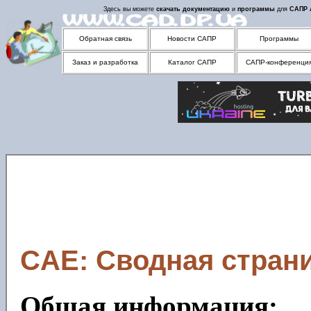
Здесь вы можете
скачать
документацию
и
программы
для
САПР
Обратная связь
Новости САПР
Программы
Заказ и разработка
Каталог САПР
САПР-конференци
CAE: Сводная страни
Общая информация: