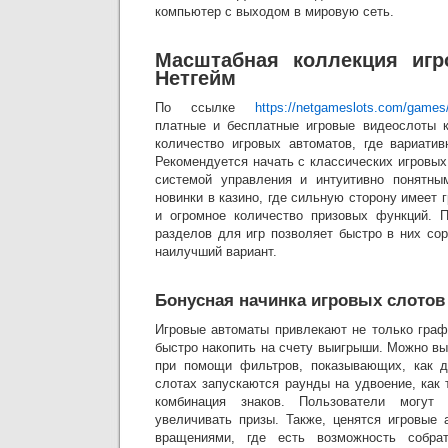
компьютер с выходом в мировую сеть.
Масштабная коллекция игр
Нетгейм
По ссылке
https://netgameslots.com/gam
платные и бесплатные игровые видеослоты к
количество игровых автоматов, где вариати
Рекомендуется начать с классических игровы
системой управления и интуитивно понятны
новинки в казино, где сильную сторону имеет
и огромное количество призовых функций. 
разделов для игр позволяет быстро в них со
наилучший вариант.
Бонусная начинка игровых слотов
Игровые автоматы привлекают не только граф
быстро накопить на счету выигрыши. Можно в
при помощи фильтров, показывающих, как 
слотах запускаются раунды на удвоение, как
комбинация знаков. Пользователи могут
увеличивать призы. Также, ценятся игровые
вращениями, где есть возможность собрат