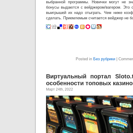
выбранной программы. Новички могут не зна
бонусы выдаются с вейджером/вагером. Это о
выигрышей их надо отыграть. Чем ниже коэф
сделать. Приемлемым считается вейджер не бо
Posted in
Без рубрики
|
Commen
Виртуальный портал Sloto.
особенности топовых казино
Март 24th, 2022