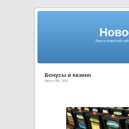
Ново
Лента новостей сай
Бонусы в казино
Август 8th, 2022