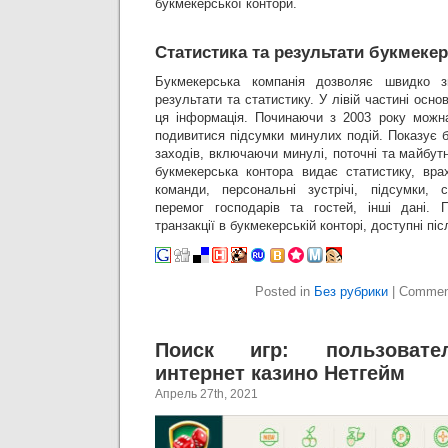
букмекерської контори.
Статистика та результати букмекер
Букмекерська компанія дозволяє швидко з
результати та статистику. У лівій частині осно
ця інформація. Починаючи з 2003 року можна
подивитися підсумки минулих подій. Показує 
заходів, включаючи минулі, поточні та майбутні
букмекерська контора видає статистику, вр
команди, персональні зустрічі, підсумки, с
перемог господарів та гостей, інші дані. П
транзакції в букмекерській конторі, доступні піс
Posted in
Без рубрики
|
Commen
Поиск игр: пользоват
интернет казино Нетгейм
Апрель 27th, 2021