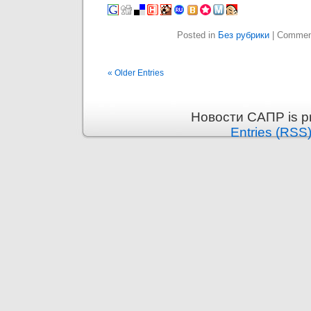
Posted in
Без рубрики
|
Commen
« Older Entries
Новости САПР is p
Entries (RSS