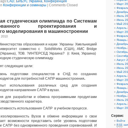
Tags:
CAD
,
БИБУС Украина
,
Конференция
Март 2
in
Конференции и семинары
|
Comments Closed
Феврал
Декабрь
Июль 2
Июнь 2
ая студенческая олимпиада по Системам
Май 20
зированного проектирования и
Апрель 
го моделирования в машиностроении
Март 20
Февраль
, 2010
Январь 
Министерства образования и науки Украины Хмельницкий
Декабрь
Ноябрь 
верситет совместно с SolidWorks (США), AMC Bridge
Октябрь
 (Украина), ТОВ. ?ИНТЕРСЕД Украина? (г. Киев, Украина)
Сентябр
одную студенческую олимпиаду.
Август 
Июль 2
ят следующие цели:
Июнь 2
Май 20
вень подготовки специалистов в СНД по созданию
Апрель 
родуктов для потребностей САПР машиностроения
.
Март 2
Феврал
пыт использования различных сред для создания
Январь 
одуктов направления САПР в вузах.
Декабрь
Ноябрь 
вия для разработки и обмена программными продуктами
Июль 2
изводственного характера.
Апрель 
ктивность использования САПР в учебном процессе.
Март 2
Сервис
 изолированность Вузов в обмене информации о свои
ает возможности представить себе уровень подготовки
Войти
зап
ти САПР без одновременного проведения соревнований. И
RSS