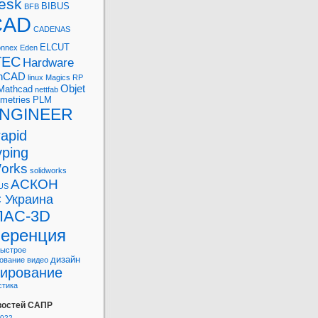
esk
BIBUS
BFB
CAD
CADENAS
ELCUT
nnex
Eden
TEC
Hardware
onCAD
linux
Magics RP
Objet
Mathcad
nettfab
metries
PLM
ENGINEER
rapid
yping
orks
solidworks
АСКОН
US
 Украина
АС-3D
еренция
быстрое
дизайн
ование
видео
ирование
стика
востей САПР
2022