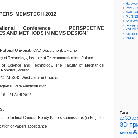
Hardwar
IronCAD
Mathcad
APERS MEMSTECH 2012
Pro/EN
SolidWo
Без руб
ernational Conference “PERSPECTIVE
КОМПАС
S AND METHODS IN MEMS DESIGN”
Конфер
САПР
 National University, CAD Department, Ukraine
y of Technology, Institute of Telecommunication, Poland
y of Science and Technology, The Faculty of Mechanical
 Robotics, Poland
/CPMT/SSC West Ukraine Chapter
egional State Administration
18 – 21 April 2012
s:
Тэги
3D
line for final Camera-Ready Papers submissions (in English)
2D
3D 
3D пр
ication of Papers acceptance
A
Alaris30