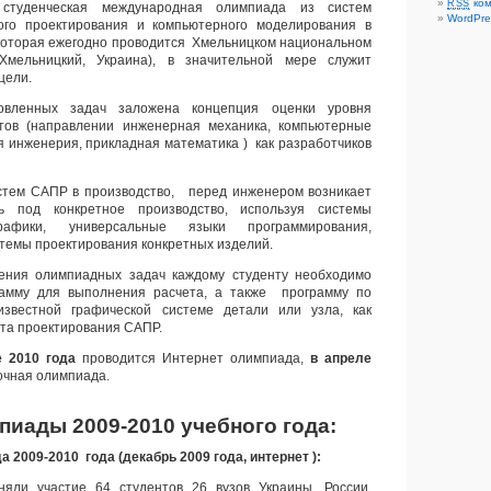
ком
RSS
туденческая международная олимпиада из систем
WordPre
ого проектирования и компьютерного моделирования в
которая ежегодно проводится Хмельницком национальном
 Хмельницкий, Украина), в значительной мере служит
цели.
овленных задач заложена концепция оценки уровня
нтов (направлении инженерная механика, компьютерные
я инженерия, прикладная математика ) как разработчиков
стем САПР в производство, перед инженером возникает
под конкретное производство, используя системы
рафики, универсальные языки программирования,
темы проектирования конкретных изделий.
ения олимпиадных задач каждому студенту необходимо
рамму для выполнения расчета, а также программу по
звестной графической системе детали или узла, как
ата проектирования САПР.
 2010 года
проводится Интернет олимпиада,
в апреле
очная олимпиада.
пиады 2009-2010 учебного года:
 2009-2010 года (декабрь 2009 года, интернет ):
яли участие 64 студентов 26 вузов Украины, России,