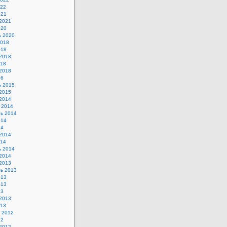
022
021
2021
020
ь 2020
2018
018
2018
018
2018
16
ь 2015
2015
2014
 2014
ь 2014
014
14
2014
014
ь 2014
2014
2013
ь 2013
013
013
13
2013
013
 2012
12
2012