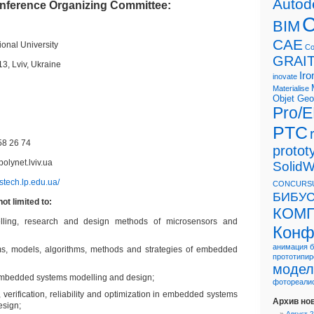
Autod
nference Organizing Committee:
BIM
CAE
ional University
Co
GRAI
3, Lviv, Ukraine
Ir
inovate
Materialise
Objet Geo
Pro/
PTC
258 26 74
protot
lynet.lviv.ua
SolidW
stech.lp.edu.ua/
CONCURS
БИБУС
ot limited to:
КОМП
elling, research and design methods of microsensors and
Конф
анимация
ms, models, algorithms, methods and strategies of embedded
прототипир
модел
 embedded systems modelling and design;
фотореали
, verification, reliability and optimization in embedded systems
Архив но
esign;
Август 