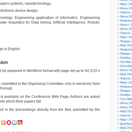
uators systems, nanotechnology;
Март 2
Июнь 2
electronic device design;
Апрель 
Июль 2
hnology. Engineering application of informatics. Engineering
Феврал
er linguistics for Data mining. Artificial Intelligence. Robotic
Август 
Июль 2
Апрель 
Март 2
Январь 
Май 20
e is English.
Феврал
Январь 
Ноябрь 
sion
Октябрь
Сентябр
Июнь 2
ld be prepared in WinWord format with page set up to A4 (210 x
Май 20
Апрель 
Март 2
 submitted to the Organising Committee only in electronic form
Феврал
Format).
Январь 
Ноябрь 
 is available on the Conference Web Page. Authors are asked
Сентябр
into which their papers fall.
Июль 2
Июнь 2
ed in the proceedings directly from the files submitted by the
Май 20
Апрель 
Март 2
Декабрь
Май 20
Апрель 