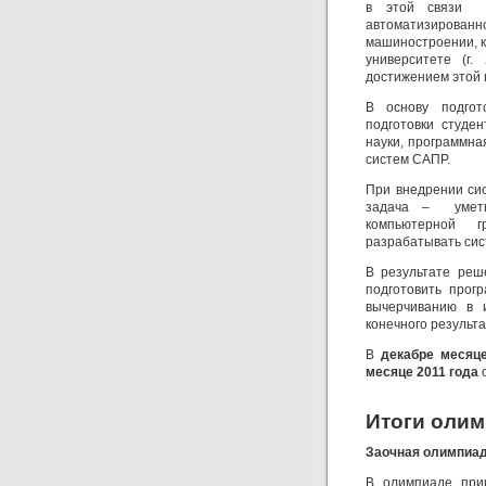
в этой связи с
автоматизированн
машиностроении, 
университете (г.
достижением этой 
В основу подгот
подготовки студе
науки, программна
систем САПР.
При внедрении си
задача – уметь 
компьютерной г
разрабатывать сис
В результате реш
подготовить прог
вычерчиванию в и
конечного результ
В
декабре месяце
месяце 2011 года
Итоги олим
Заочная олимпиада
В олимпиаде прин