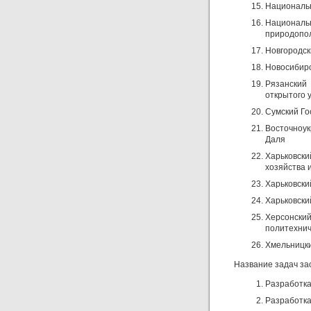
Националь
Национа
природопо
Новгородск
Новосибирс
Рязанский
открытого 
Сумский Го
Восточноу
Даля
Харьковск
хозяйства 
Харьковски
Харьковски
Херсонски
политехнич
Хмельницк
Название задач з
Разработка
Разработка