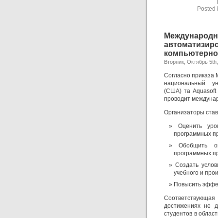
Posted 
Международн
автомати
компьютерно
Вторник, Октябрь 5th
Согласно приказа 
национальный уни
(США) та Aquasoft
проводит междунар
Организаторы став
Оценить уро
программных п
Обобщить о
программных пр
Создать усло
учебного и про
Повысить эффе
Соответствующая
достижениях не д
студентов в облас