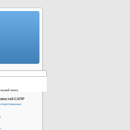
льский поиск
новостей САПР
нтересованных
D
C