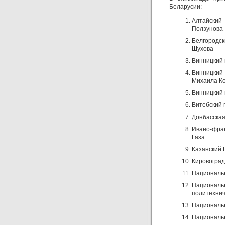
Беларусии:
Алтайский
Ползунова
Белгородск
Шухова
Винницкий 
Винницкий
Михаила К
Винницкий 
Витебский 
Донбасская
Ивано-фра
Газа
Казанский 
Кировоград
Национальн
Национа
политехнич
Национальн
Националь