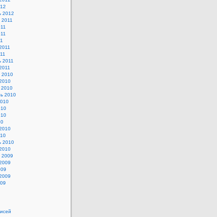
012
ь 2012
 2011
011
011
11
2011
11
 2011
2011
 2010
2010
 2010
ь 2010
2010
010
010
10
2010
010
ь 2010
2010
 2009
2009
009
2009
009
исей