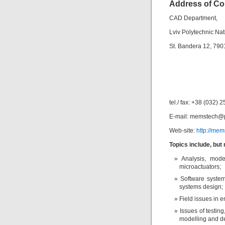
Address of Co
CAD Department,
Lviv Polytechnic Nat
St. Bandera 12, 7901
tel./ fax: +38 (032) 
E-mail: memstech@po
Web-site:
http://mem
Topics include, but n
Analysis, mod
microactuators;
Software syste
systems design;
Field issues in
Issues of testing
modelling and d