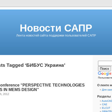
Новости САПР
Лента новостей сайта поддержки пользователей САПР
ts Tagged ‘БИБУС Украина’
Пользовате
l Conference “PERSPECTIVE TECHNOLOGIES
О ленте 
 IN MEMS DESIGN”
Для заи
h, 2012
Разделы
AutoCA
CAE
ELCUT
GRAITE