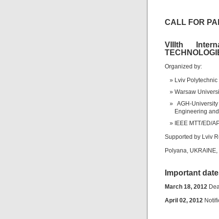
CALL FOR P
VIIIth Int
TECHNOLOGIE
Organized by:
Lviv Polytechnic
Warsaw Universit
AGH-Universit
Engineering and
IEEE MTT/ED/AP
Supported by Lviv R
Polyana, UKRAINE, 
Important date
March 18, 2012
Dead
April 02, 2012
Notif