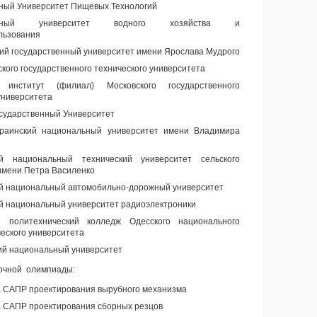
ный Университет Пищевых Технологий
льный университет водного хозяйства и
льзования
ий государственный университет имени Ярослава Мудрого
кого государственного технического университета
 институт (филиал) Московского государственного
университета
сударственный Университет
краинский национальный университет имени Владимира
ий национальный технический университет сельского
имени Петра Василенко
й национальный автомобильно-дорожный университет
й национальный университет радиоэлектроники
й политехнический колледж Одесского национального
еского университета
ий национальный университет
аочной олимпиады:
 САПР проектирования вырубного механизма
 САПР проектирования сборных резцов