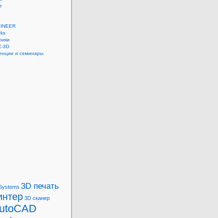
e
GINEER
rks
рики
-3D
енции и семинары
3D печать
Systems
интер
3D сканер
utoCAD