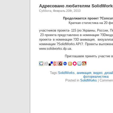
Адресовано любителям SolidWork
Суббота, Февраль 20th, 2010
Продолжается проект ?Concur
Краткая статистика на 20 ф
участников проекта- 115 (из Украины, России, 
23 проекта представлено в номинации ?3Dм
проекта- в номинации ?3D анимация, визуализа
номинации ?SolidWorks API?. Проекты выложен
www.solidworks.dp.ua.
Приглашаем принять участие в
Tags:
SolidWorks
,
анимация
,
видео
,
диза
фотореалистика
Posted in
SolidWorks
|
Comment