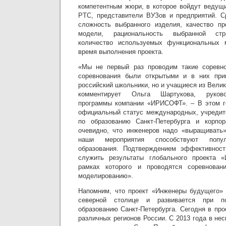
компетентным жюри, в которое войдут ведущ
PTC, представители ВУЗов и предприятий. С
сложность выбранного изделия, качество пр
модели, рациональность выбранной стра
количество используемых функциональных 
время выполнения проекта.
«Мы не первый раз проводим такие соревн
соревнования были открытыми и в них при
российский школьники, но и учащиеся из Велик
комментирует Ольга Шартукова, руково
программы компании «ИРИСОФТ». – В этом г
официальный статус международных, учредит
по образованию Санкт-Петербурга и корпо
очевидно, что инженеров надо «выращивать»
наши мероприятия способствуют попул
образования. Подтверждением эффективност
служить результаты глобального проекта 
рамках которого и проводятся соревнован
моделированию».
Напомним, что проект «Инженеры будущего» 
северной столице и развивается при п
образованию Санкт-Петербурга. Сегодня в пр
различных регионов России. С 2013 года в не