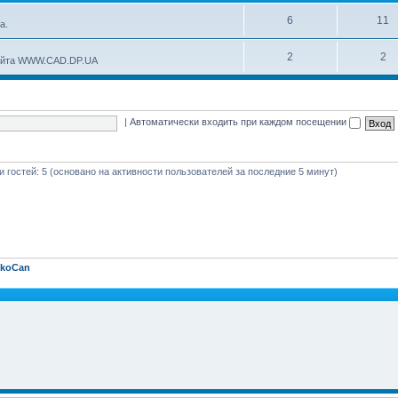
6
11
а.
2
2
сайта WWW.CAD.DP.UA
|
Автоматически входить при каждом посещении
 и гостей: 5 (основано на активности пользователей за последние 5 минут)
tkoCan