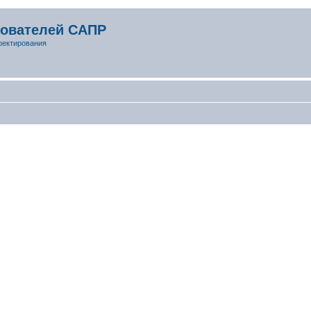
зователей САПР
оектирования