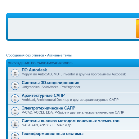
Сообщения без ответов
•
Активные темы
ОБСУЖДЕНИЕ ПО CAD/CAM/CAE/PDM/GIS
ПО Autodesk
Форум по AutoCAD, MDT, Inventor и другим программам Autodesk
Системы 3D-моделирования
Unigraphics, SolidWorks, ProEngeneer
Архитектурные САПР
Archicad, Architectural Desktop и другие архитектурные САПР
Электротехнические САПР
P-CAD, ACCEL EDA, P-Spice и другие электротехнические САПР
Системы анализа методом конечных элементов
NASTRAN, ANSYS, FEMAP и др.
Геоинформационные системы