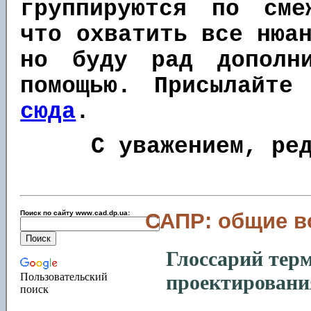
группируются по сме
что охватить все нюа
но буду рад дополн
помощью. Присылайте
сюда
.
С уважением, ре
Поиск по сайту www.cad.dp.ua:
САПР: общие 
Глоссарий терм
проектировани
Пользовательский
поиск