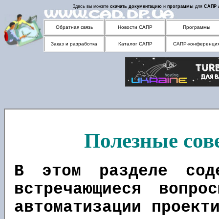
Здесь вы можете
скачать
документацию
и
программы
для
САПР
Обратная связь
Новости САПР
Программы
Заказ и разработка
Каталог САПР
САПР-конференци
Полезные сов
В этом разделе сод
встречающиеся вопро
автоматизации проект