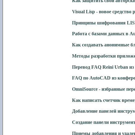
Как защитить свои авторск
Visual Lisp
- новое средство
Принципы шифрования
LIS
Работа с базами данных в
A
Как создавать анонимные б
Методы разработки прилож
Перевод
FAQ
Reini Urban из 
FAQ
по
AutoCAD
из конфере
OmniSource - избранные пе
Как написать счетчик врем
Добавление панелей инстру
Создание панели инструмен
Приемы добавления и удале