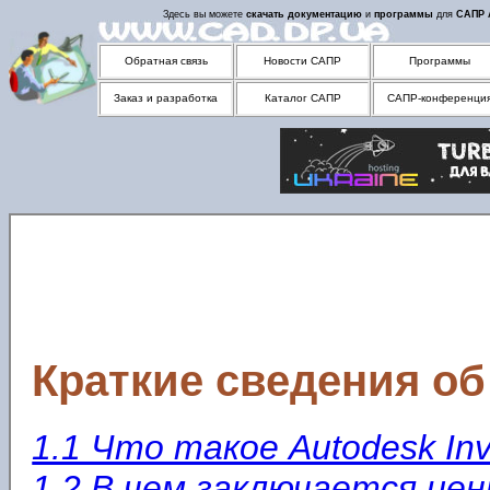
Здесь вы можете
скачать
документацию
и
программы
для
САПР
Обратная связь
Новости САПР
Программы
Заказ и разработка
Каталог САПР
САПР-конференци
Краткие сведения об 
1.1 Что такое Autodesk Inv
1.2 В чем заключается ценн