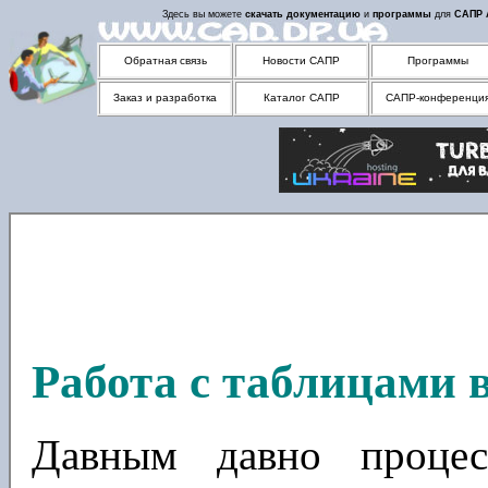
Здесь вы можете
скачать
документацию
и
программы
для
САПР
Обратная связь
Новости САПР
Программы
Заказ и разработка
Каталог САПР
САПР-конференци
Работа с таблицами
Давным давно процес