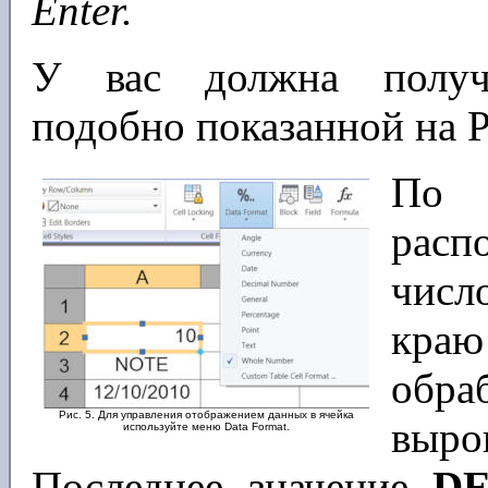
Enter.
У вас должна получи
подобно показанной на Р
По 
расп
числ
краю
обра
Рис. 5. Для управления отображением данных в ячейка
выр
используйте меню Data Format.
Последнее значение
DE