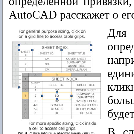
определенной привязки,
AutoCAD расскажет о ег
Для
опре
напр
един
кли
боль
будет
В сл
Рис. 3. Размер табличных объектов можно изменять