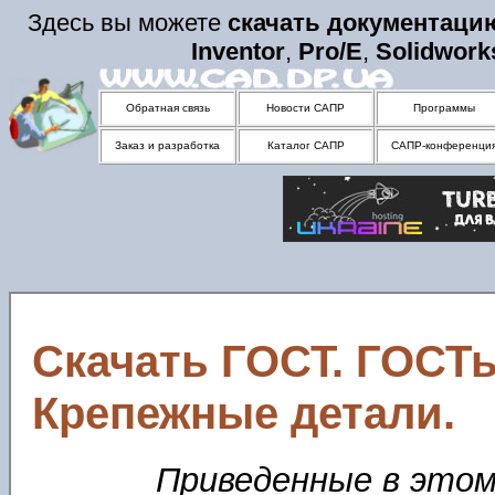
Здесь вы можете
скачать
документаци
Inventor
,
Pro/E
,
Solidwork
Обратная связь
Новости САПР
Программы
Заказ и разработка
Каталог САПР
САПР-конференци
Скачать ГОСТ. ГОСТ
Крепежные детали.
Приведенные в этом