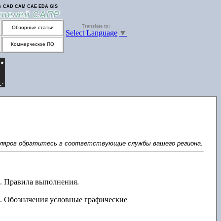
их
CAD
CAM
CAE
EDA
GIS
Translate to:
Обзорные статьи
Select Language
▼
Коммерческое ПО
пляров обратитесь в соответствующие службы вашего региона.
. Правила выполнения.
. Обозначения условные графические