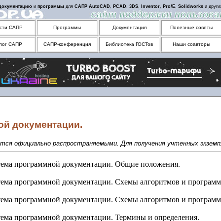
документацию
и
программы
для
САПР
AutoCAD
,
PCAD
,
3DS
,
Inventor
,
Pro/E
,
Solidworks
и друг
сти САПР
Программы
Документация
Полезные советы
лог САПР
САПР-конференция
Библиотека ГОСТов
Наши соавторы
ой документации.
ются официально распространяемыми. Для получения учтенных экзем
ема программной документации. Общие положения.
ема программной документации. Схемы алгоритмов и программ
ема программной документации. Схемы алгоритмов и программ
ема программной документации. Термины и определения.