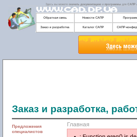
Здесь вы можете
скачать
документацию
и
программы
для
САПР
Обратная связь
Новости САПР
Програм
Заказ и разработка
Каталог САПР
САПР-конфер
Заказ и разработка, раб
Главная
Предложения
специалистов
: Function ereg() is d