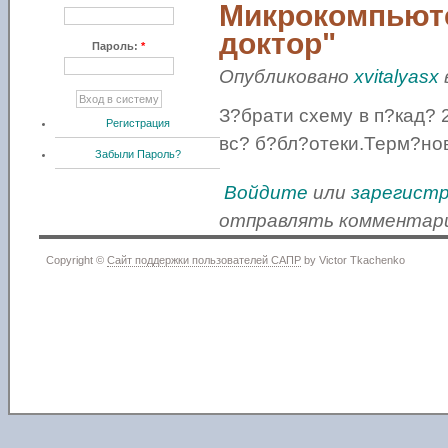
Микрокомпьют
доктор"
Пароль:
*
Опубликовано
xvitalyasx
в
З?брати схему в п?кад? 
Регистрация
вс? б?бл?отеки.Терм?н
Забыли Пароль?
Войдите
или
зарегист
отправлять комментар
Copyright ©
Сайт поддержки пользователей САПР
by Victor Tkachenko