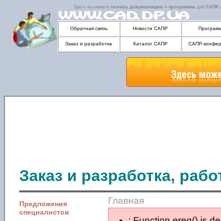
Здесь вы можете
скачать
документацию
и
программы
для
САПР
Обратная связь
Новости САПР
Програм
Заказ и разработка
Каталог САПР
САПР-конфер
Заказ и разработка, раб
Главная
Предложения
специалистов
: Function ereg() is d