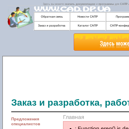
Здесь вы можете
скачать
документацию
и
программы
для
САПР
Обратная связь
Новости САПР
Програм
Заказ и разработка
Каталог САПР
САПР-конфер
Заказ и разработка, раб
Главная
Предложения
специалистов
: Function ereg() is d