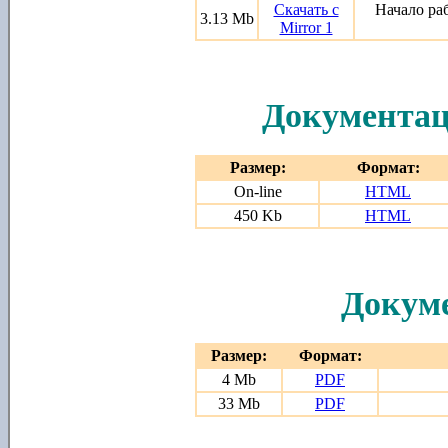
Скачать с
Начало ра
3.13 Mb
Mirror 1
Документац
Размер:
Формат:
On-line
HTML
450 Kb
HTML
Докуме
Размер:
Формат:
4 Mb
PDF
33 Mb
PDF