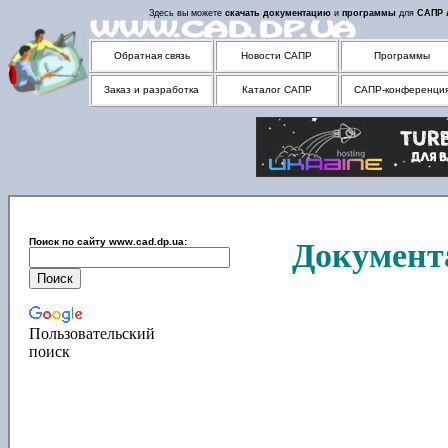
Здесь вы можете
скачать
документацию
и
программы
для
САПР
Обратная связь
Новости САПР
Программы
Заказ и разработка
Каталог САПР
САПР-конференци
Поиск по сайту www.cad.dp.ua:
Документа
Пользовательский
поиск