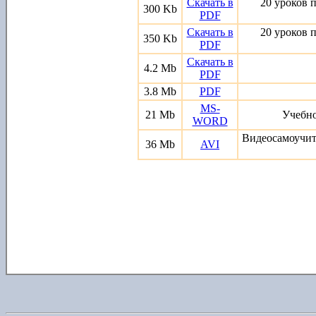
Скачать в
20 уроков 
300 Kb
PDF
Скачать в
20 уроков 
350 Kb
PDF
Скачать в
4.2 Mb
PDF
3.8 Mb
PDF
MS-
21 Mb
Учебно
WORD
Видеосамоучите
36 Mb
AVI