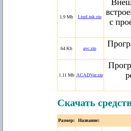
Внеш
встрое
1.9 Mb
LispLink.zip
с про
Прогр
64 Kb
avc.zip
Прогр
р
1.11 Mb
ACADVar.zip
Скачать средст
Размер:
Название: