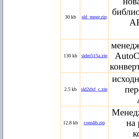
нов
библи
30 kb
sld_mngr.zip
A
менедж
AutoC
130 kb
sldm515a.zip
конвер
исход
пер
2.5 kb
sld2dxf_c.zip
Менед
на 
12.8 kb
conslib.zip
к