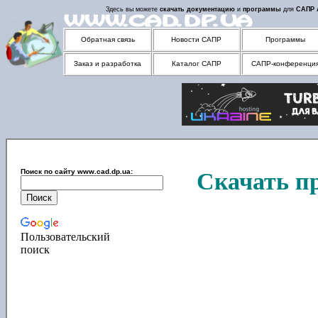
Здесь вы можете
скачать
документацию
и
программы
для
САПР
Обратная связь
Новости САПР
Программы
Заказ и разработка
Каталог САПР
САПР-конференци
Поиск по сайту www.cad.dp.ua:
Скачать п
Пользовательский
поиск