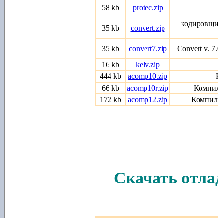
58 kb
protec.zip
кодировщик
35 kb
convert.zip
35 kb
convert7.zip
Convert v. 
16 kb
kelv.zip
444 kb
acomp10.zip
66 kb
acomp10r.zip
Компи
172 kb
acomp12.zip
Компил
Скачать отла