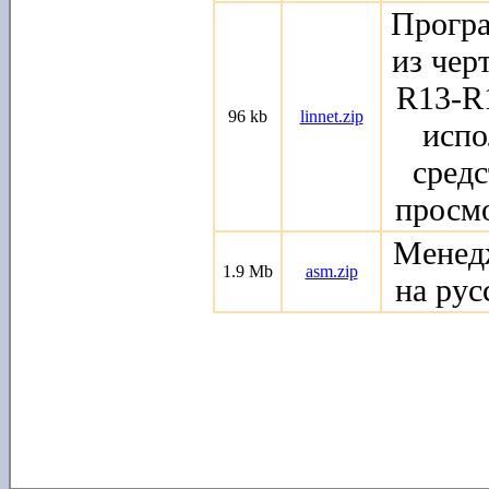
Програ
из чер
R13-R1
96 kb
linnet.zip
испо
средс
просмо
Менед
1.9 Mb
asm.zip
на рус