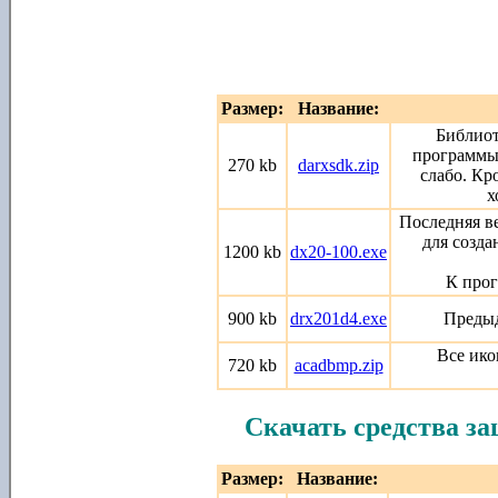
Размер:
Название:
Библиот
программы 
270 kb
darxsdk.zip
слабо. Кр
х
Последняя в
для созда
1200 kb
dx20-100.exe
К прог
900 kb
drx201d4.exe
Предыд
Все ик
720 kb
acadbmp.zip
Скачать средства з
Размер:
Название: