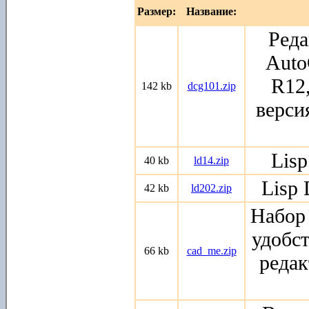
Размер:
Название:
Реда
Auto
R12
142 kb
dcg101.zip
верси
Lis
40 kb
ld14.zip
Lisp
42 kb
ld202.zip
Набор 
удобст
66 kb
cad_me.zip
редак