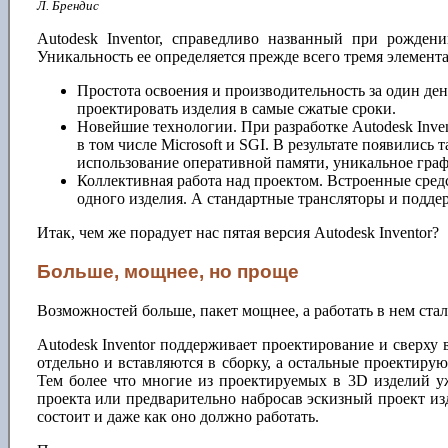
Л. Брендис
Autodesk Inventor, справедливо названный при рожден
Уникальность ее определяется прежде всего тремя элемент
Простота освоения и производительность за один ден
проектировать изделия в самые сжатые сроки.
Новейшие технологии. При разработке Autodesk Inve
в том числе Microsoft и SGI. В результате появились
использование оперативной памяти, уникальное графич
Коллективная работа над проектом. Встроенные сред
одного изделия. А стандартные трансляторы и подд
Итак, чем же порадует нас пятая версия Autodesk Inventor?
Больше, мощнее, но проще
Возможностей больше, пакет мощнее, а работать в нем стал
Autodesk Inventor поддерживает проектирование и сверху 
отдельно и вставляются в сборку, а остальные проектиру
Тем более что многие из проектируемых в 3D изделий уж
проекта или предварительно набросав эскизный проект изд
состоит и даже как оно должно работать.