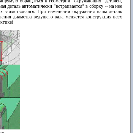
т напрямую обращаться к геометрии "окружающих" деталей,
ая деталь автоматически "встраивается" в сборку -- на нее
ых заимствовался. При изменении окружения наша деталь
енения диаметра ведущего вала меняется конструкция всех
актике!
уса