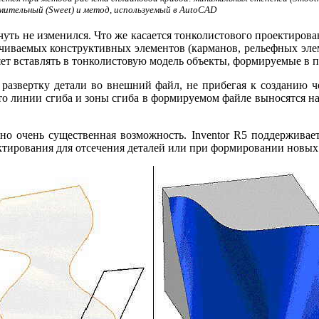
ительный (Sweet) и метод, используемый в AutoCAD
ть не изменился. Что же касается тонколистового проектирован
иваемых конструктивных элементов (карманов, рельефных элем
ляет вставлять в тонколистовую модель объекты, формируемые в
ь развертку детали во внешний файл, не прибегая к созданию 
 линии сгиба и зоны сгиба в формируемом файле выносятся на 
но очень существенная возможность. Inventor R5 поддержива
ктирования для отсечения деталей или при формировании новых