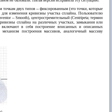
ием не баловали. Пятая версия исправила эту ситуацию.
 точкам двух типов -- фиксированным (это точки, которые
 для изменения кривизны участка сплайна. Пользователю
entor -- Smooth), центростремительный (Centripeta; термин
кривизны сплайна на различных участках, замыкания или
ия включают в себя построение вписанных и описанных
й механизм построения массивов, аналогичный массиву
),