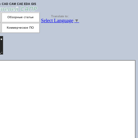
их
CAD
CAM
CAE
EDA
GIS
Translate to:
Обзорные статьи
Select Language
▼
Коммерческое ПО