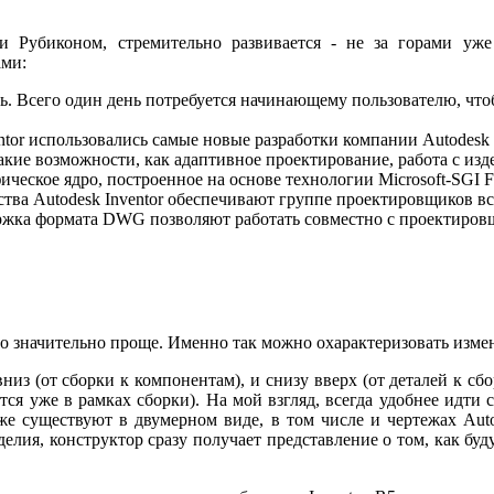
ии Рубиконом, стремительно развивается - не за горами уже
ами:
ь. Всего один день потребуется начинающему пользователю, что
ntor использовались самые новые разработки компании Autodes
 такие возможности, как адаптивное проектирование, работа с из
еское ядро, построенное на основе технологии Microsoft-SGI Fa
ства Autodesk Inventor обеспечивают группе проектировщиков в
ержка формата DWG позволяют работать совместно с проектиро
о значительно проще. Именно так можно охарактеризовать измене
вниз (от сборки к компонентам), и снизу вверх (от деталей к с
ются уже в рамках сборки). На мой взгляд, всегда удобнее идт
е существуют в двумерном виде, в том числе и чертежах Aut
елия, конструктор сразу получает представление о том, как бу