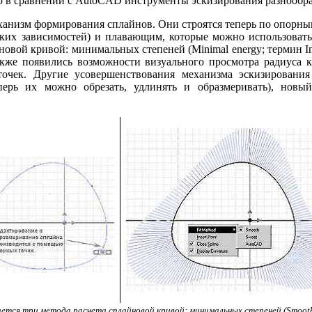
о в сравнении с AutoCAD инструменты эскизирования разнообраз
ханизм формирования сплайнов. Они строятся теперь по опорным
их зависимостей) и плавающим, которые можно использовать
новой кривой: минимальных степеней (Minimal energy; термин Inv
Также появились возможности визуального просмотра радиуса 
точек. Другие усовершенствования механизма эскизирован
перь их можно обрезать, удлинять и образмеривать), новы
тся три метода расчета сплайновой кривой: минимальных степеней (Smooth