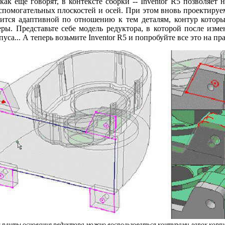
как еще говорят, в контексте сборки -- Inventor R5 позволяе
спомогательных плоскостей и осей. При этом вновь проектируем
вится адаптивной по отношению к тем деталям, контур котор
ры. Представьте себе модель редуктора, в которой после изм
уса... А теперь возьмите Inventor R5 и попробуйте все это на пр
я плиты основания редуктора можно воспользоваться контурами лапок корп