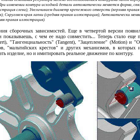
При изменении контура исходной детали автоматически меняется форма, связ
страция слева); Увеличиваем диаметр крепежного отверсти (верхняя правая
); Скругляем края лапки (средняя правая иллюстрация); Автоматически мен
яя правая иллюстрация).
жения сборочных зависимостей. Еще в четвертой версии появи
показываешь, с чем ее надо совместить... Теперь стало еще 
ert), "Тангенциальность" (Tangent), "Зацепление" (Motion) и "О
в, "мальтийских крестов" и других механизмов, в которых и
ть изделие, но и имитировать реальное движение по контуру.