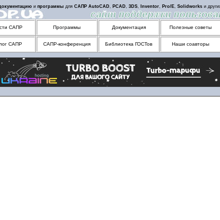
документацию
и
программы
для
САПР
AutoCAD
,
PCAD
,
3DS
,
Inventor
,
Pro/E
,
Solidworks
и друг
сти САПР
Программы
Документация
Полезные советы
лог САПР
САПР-конференция
Библиотека ГОСТов
Наши соавторы