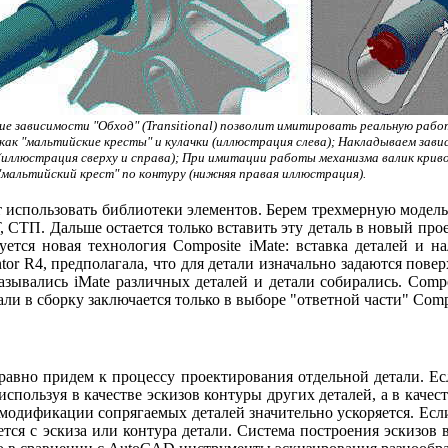
ие зависимости "Обход" (Transitional) позволит имитировать реальную рабо
 как "мальтийские кресты" и кулачки (иллюстрация слева); Накладываем зав
l (иллюстрация сверху и справа); При имитации работы механизма валик кри
"мальтийский крест" по контуру (нижняя правая иллюстрация).
т использовать библиотеки элементов. Берем трехмерную модель 
, СТП. Дальше остается только вставить эту деталь в новый пр
уется новая технология Composite iMate: вставка деталей и
tor R4, предполагала, что для детали изначально задаются пов
зывались iMate различных деталей и детали собирались. Compos
ли в сборку заключается только в выборе "ответной части" Compo
авно придем к процессу проектирования отдельной детали. Есл
используя в качестве эскизов контуры других деталей, а в качест
модификации сопрягаемых деталей значительно ускоряется. Если
ся с эскиза или контура детали. Система построения эскизов в