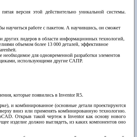
 пятая версия этой действительно уникальной системы.
бы научиться работе с пакетом. А научившись, он сможет
k и других лидеров в области информационных технологий,
делиями объемом более 13 000 деталей, эффективное
renheit.
се необходимое для одновременной разработки элементов
вщиками, использующими другие САПР.
ния, которые появились в Inventor R5.
борке), и комбинированное (основные детали проектируются
и сверху вниз или применять комбинированную технологию.
oCAD. Открыв такой чертеж в Inventor как основу нового
дущее изделие должно выглядеть, из каких компонентов оно