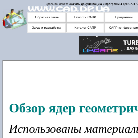
Здесь вы можете
скачать
документацию
и
программы
для
САПР
Обратная связь
Новости САПР
Программы
Заказ и разработка
Каталог САПР
САПР-конференци
Обзор ядер геометри
Использованы материа