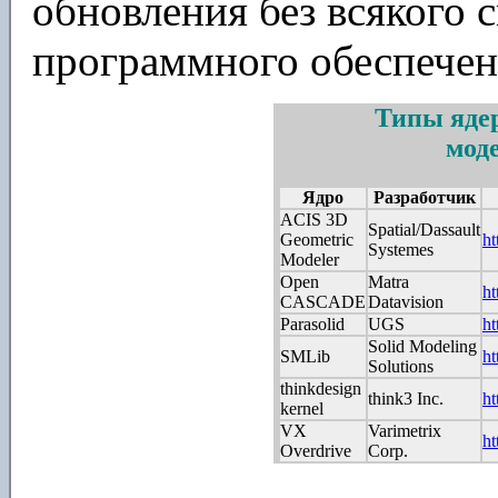
обновления без всякого 
программного обеспечен
Типы ядер
мод
Ядро
Разработчик
ACIS 3D
Spatial/Dassault
Geometric
ht
Systemes
Modeler
Open
Matra
ht
CASCADE
Datavision
Parasolid
UGS
ht
Solid Modeling
SMLib
ht
Solutions
thinkdesign
think3 Inc.
ht
kernel
VX
Varimetrix
ht
Overdrive
Corp.