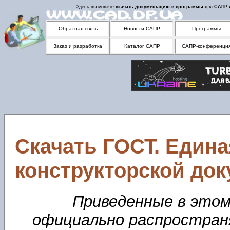
Здесь вы можете
скачать
документацию
и
программы
для
САПР
Обратная связь
Новости САПР
Программы
Заказ и разработка
Каталог САПР
САПР-конференци
Скачать ГОСТ. Едина
конструкторской до
Приведенные в этом
официально распростран