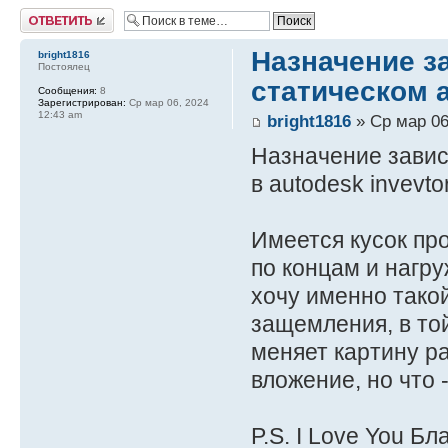
Ответить
Назначение з
bright1816
Постоялец
статическом 
Сообщения:
8
Зарегистрирован:
Ср мар 06, 2024
12:43 am
bright1816
» Ср мар 06
Назначение завис
в autodesk invevtor
Имеется кусок пр
по концам и нагру
хочу именно такой
защемления, в той
меняет картину р
вложение, но что 
P.S. I Love You Б