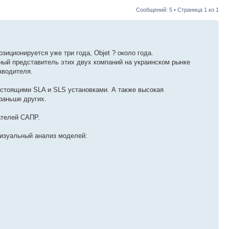
Сообщений: 5 • Страница
1
из
1
иционируется уже три года, Objet ? около года.
ьный представитель этих двух компаний на украинском рынке
зводителя.
гостоящими SLA и SLS установками. А также высокая
раньше других.
ателей САПР.
визуальный анализ моделей: