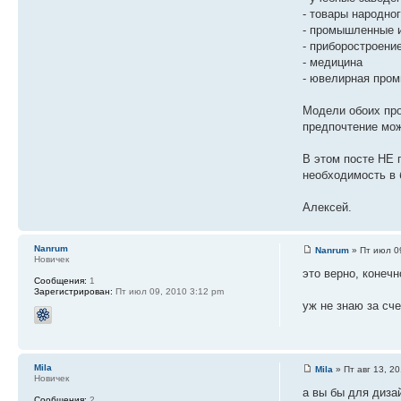
- товары народно
- промышленные 
- приборостроени
- медицина
- ювелирная пром
Модели обоих про
предпочтение мож
В этом посте НЕ 
необходимость в 
Алексей.
Nanrum
Nanrum
» Пт июл 0
Новичек
это верно, конечн
Сообщения:
1
Зарегистрирован:
Пт июл 09, 2010 3:12 pm
уж не знаю за сче
Mila
Mila
» Пт авг 13, 2
Новичек
а вы бы для диза
Сообщения:
2