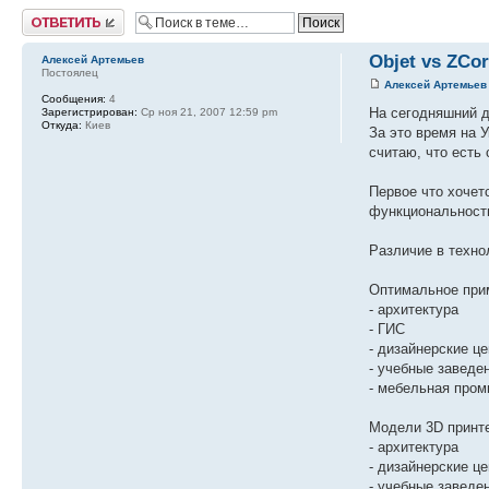
Ответить
Objet vs ZCo
Алексей Артемьев
Постоялец
Алексей Артемьев
Сообщения:
4
На сегодняшний д
Зарегистрирован:
Ср ноя 21, 2007 12:59 pm
Откуда:
Киев
За это время на 
считаю, что есть
Первое что хочет
функциональность
Различие в техно
Оптимальное прим
- архитектура
- ГИС
- дизайнерские ц
- учебные заведе
- мебельная про
Модели 3D принте
- архитектура
- дизайнерские ц
- учебные заведе