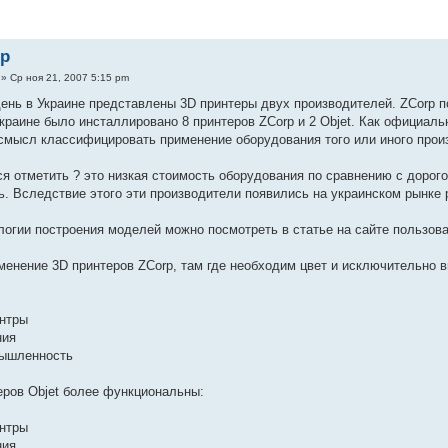
rp
» Ср ноя 21, 2007 5:15 pm
ень в Украине представлены 3D принтеры двух производителей. ZCorp поз
Украине было инсталлировано 8 принтеров ZCorp и 2 Objet. Как официал
 смысл классифицировать применение оборудования того или иного прои
ся отметить ? это низкая стоимость оборудования по сравнению с доро
. Вследствие этого эти производители появились на украинском рынке 
логии построения моделей можно посмотреть в статье на сайте пользов
енение 3D принтеров ZCorp, там где необходим цвет и исключительно 
ентры
ния
мышленность
ров Objet более функциональны:
ентры
ния