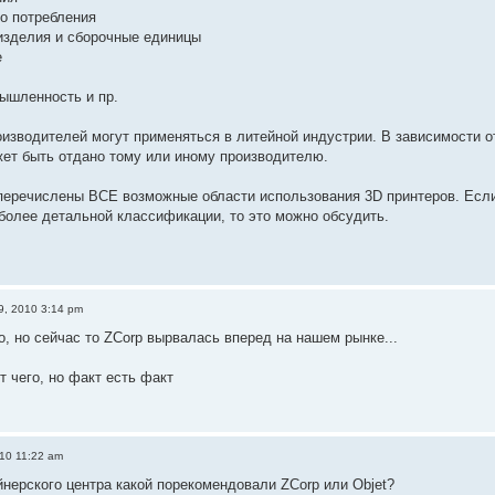
го потребления
изделия и сборочные единицы
е
ышленность и пр.
изводителей могут применяться в литейной индустрии. В зависимости о
ет быть отдано тому или иному производителю.
перечислены ВСЕ возможные области использования 3D принтеров. Если
более детальной классификации, то это можно обсудить.
9, 2010 3:14 pm
о, но сейчас то ZCorp вырвалась вперед на нашем рынке...
т чего, но факт есть факт
010 11:22 am
йнерского центра какой порекомендовали ZCorp или Objet?