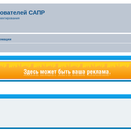
зователей САПР
оектирования
рмации