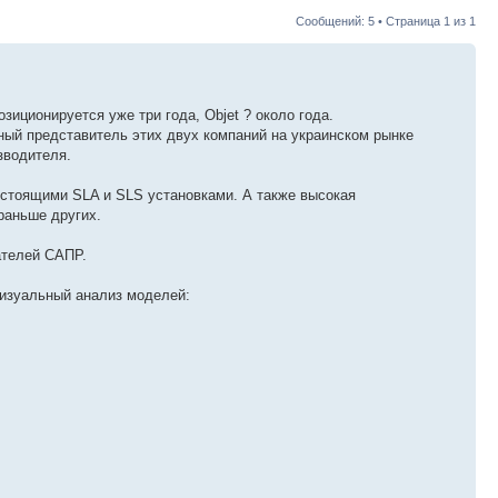
Сообщений: 5 • Страница
1
из
1
иционируется уже три года, Objet ? около года.
ьный представитель этих двух компаний на украинском рынке
зводителя.
гостоящими SLA и SLS установками. А также высокая
раньше других.
ателей САПР.
визуальный анализ моделей: