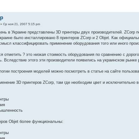
rp
» Ср ноя 21, 2007 5:15 pm
ень в Украине представлены 3D принтеры двух производителей. ZCorp поз
Украине было инсталлировано 8 принтеров ZCorp и 2 Objet. Как официал
 смысл классифицировать применение оборудования того или иного прои
ся отметить ? это низкая стоимость оборудования по сравнению с доро
. Вследствие этого эти производители появились на украинском рынке 
логии построения моделей можно посмотреть в статье на сайте пользов
енение 3D принтеров ZCorp, там где необходим цвет и исключительно 
ентры
ния
мышленность
ров Objet более функциональны:
ентры
ния