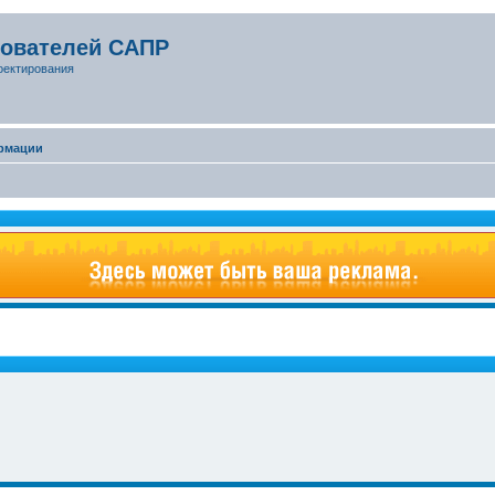
зователей САПР
оектирования
рмации