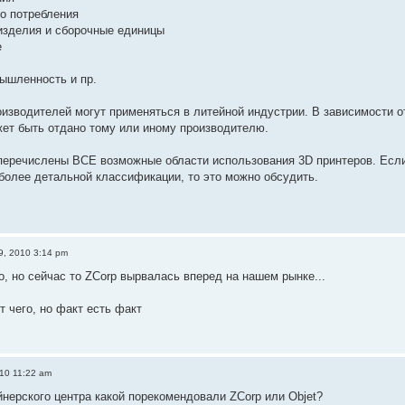
го потребления
изделия и сборочные единицы
е
ышленность и пр.
изводителей могут применяться в литейной индустрии. В зависимости о
ет быть отдано тому или иному производителю.
перечислены ВСЕ возможные области использования 3D принтеров. Если
более детальной классификации, то это можно обсудить.
9, 2010 3:14 pm
о, но сейчас то ZCorp вырвалась вперед на нашем рынке...
т чего, но факт есть факт
010 11:22 am
йнерского центра какой порекомендовали ZCorp или Objet?