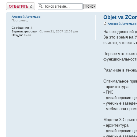
Ответить
Objet vs ZCo
Алексей Артемьев
Постоялец
Алексей Артемьев
Сообщения:
4
На сегодняшний д
Зарегистрирован:
Ср ноя 21, 2007 12:59 pm
Откуда:
Киев
За это время на 
считаю, что есть
Первое что хочет
функциональность
Различие в техно
Оптимальное прим
- архитектура
- ГИС
- дизайнерские ц
- учебные заведе
- мебельная про
Модели 3D принте
- архитектура
- дизайнерские ц
- учебные заведе