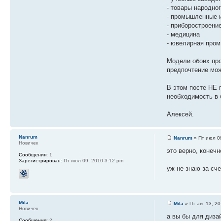
- товары народно
- промышленные 
- приборостроени
- медицина
- ювелирная пром
Модели обоих про
предпочтение мож
В этом посте НЕ 
необходимость в 
Алексей.
Nanrum
Nanrum
» Пт июл 0
Новичек
это верно, конечн
Сообщения:
1
Зарегистрирован:
Пт июл 09, 2010 3:12 pm
уж не знаю за сче
Mila
Mila
» Пт авг 13, 2
Новичек
а вы бы для диза
Сообщения:
2