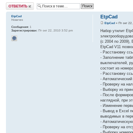
Ответить
EtpCad
EtpCad
Новичек
EtpCad
» Пт окт 22
Сообщения:
1
Набор утилит Etp
Зарегистрирован:
Пт окт 22, 2010 3:52 pm
электрооборудова
(с 2004 по 2009), 
EtpCad V11 позво
- Расстановку сс
- Заполнение таб
выключателей, ру
состоит из номер
- Расстановку с
- Автоматический
- Проверку на на
- Выборку из при
- После формиров
наглядной, при э
- Изменение перв
- Вывод в Excel 
выводимых в пер
- Автоматическую
- Проверку на от
- Выборку номеро