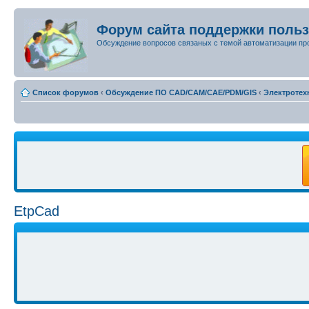
Форум сайта поддержки поль
Обсуждение вопросов связаных с темой автоматизации пр
Список форумов
‹
Обсуждение ПО CAD/CAM/CAE/PDM/GIS
‹
Электротех
EtpCad