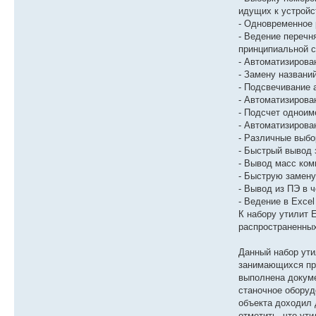
идущих к устройс
- Одновременное 
- Ведение перечня
принципиальной с
- Автоматизирова
- Замену названи
- Подсвечивание 
- Автоматизирова
- Подсчет одноим
- Автоматизирова
- Различные выбор
- Быстрый вывод 
- Вывод масс ком
- Быструю замену
- Вывод из ПЭ в 
- Ведение в Exce
К набору утилит 
распространенных
Данный набор ути
занимающихся про
выполнена докуме
станочное оборуд
объекта доходил 
отметить, что ут