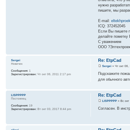
нужно разработат
пишите, мы разра
E-mail:
eltekhpro
ICQ: 372452045
Если Вы пишете п
делайте пометку 
С уважением
ООО ?Элтехпрое
Re: EtpCad
Sergei
Новичек
Sergei
» Чт окт 06,
Сообщения:
1
Подскажите пожал
Зарегистрирован:
Чт окт 06, 2011 2:17 pm
для обычного авт
Re: EtpCad
LISPPPPP
Постоялец
LISPPPPP
» Вс окт
Сообщения:
19
Согласен. В инст
Зарегистрирован:
Вт окт 03, 2017 8:44 pm
Re: EtpCad
elisei