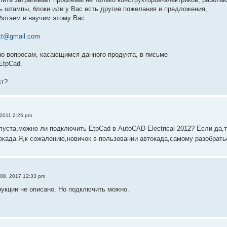
ь штампы, блоки или у Вас есть другие пожелания и предложения,
ботаем и научим этому Вас.
ekt@gmail.com
о вопросам, касающимся данного продукта, в письме
EtpCad.
кт?
 2011 2:25 pm
уста,можно ли подключить EtpCad в AutoCAD Electrical 2012? Если да,
окада.Я,к сожалению,новичок в пользовании автокада,самому разобрат
 08, 2017 12:33 pm
рукции не описано. Но подключить можно.