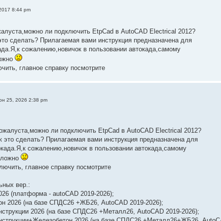
2017 8:44 pm
алуста,можно ли подключить EtpCad в AutoCAD Electrical 2012?
 это сделать? Прилагаемая вами инструкция предназначена для
ада.Я,к сожалению,новичок в пользовании автокада,самому
ложно
чить, главное справку посмотрите
юн 25, 2026 2:38 pm
ожалуста,можно ли подключить EtpCad в AutoCAD Electrical 2012?
ак это сделать? Прилагаемая вами инструкция предназначена для
окада.Я,к сожалению,новичок в пользовании автокада,самому
 сложно
лючить, главное справку посмотрите
ьных вер.:
26 (платформа - autoCAD 2019-2026);
н 2026 (на базе СПДС26 +ЖБ26, AutoCAD 2019-2026);
трукции 2026 (на базе СПДС26 +Металл26, AutoCAD 2019-2026);
струкции+Железобетон 2026 (на базе СПДС26 +Металл26+ЖБ26, AutoCA