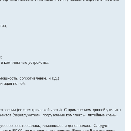
тов;
и;
 в комплектные устройства;
ощность, сопротивление, и т.д.)
игация по ней.
троении (ее электрической части). С применением данной утилиты
ъектов (перегружатели, погрузочные комплексы, литейные краны,
о усовершенствовалась, изменялась и дополнялась. Следует
ющих в ЕСКД, но и в других стандартах. Если под Ваш стандарт