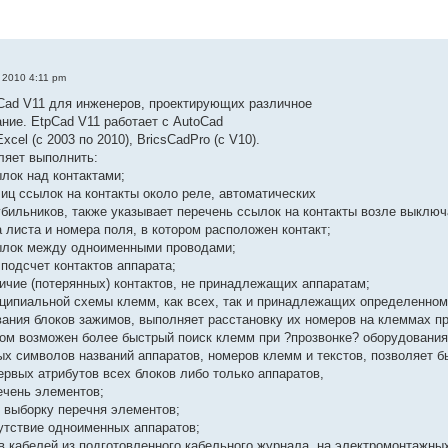
, 2010 4:11 pm
Cad V11 для инженеров, проектирующих различное
ние. EtpCad V11 работает с AutoCad
Excel (с 2003 по 2010), BricsCadPro (c V10).
ляет выполнить:
ылок над контактами;
лиц ссылок на контакты около реле, автоматических
бильников, также указывает перечень ссылок на контакты возле выключ
а листа и номера поля, в котором расположен контакт;
сылок между одноименными проводами;
 подсчет контактов аппарата;
личие (потерянных) контактов, не принадлежащих аппаратам;
нципиальной схемы клемм, как всех, так и принадлежащих определенном
ания блоков зажимов, выполняет расстановку их номеров на клеммах п
том возможен более быстрый поиск клемм при ?прозвонке? оборудования
ых символов названий аппаратов, номеров клемм и текстов, позволяет б
первых атрибутов всех блоков либо только аппаратов,
ечень элементов;
 выборку перечня элементов;
сутствие одноименных аппаратов;
в кабелей из подготовленного кабельного журнала, на электромонтажны