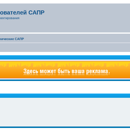
зователей САПР
оектирования
нические САПР