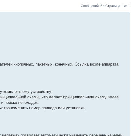
Сообщений: 5 • Страница
1
из
1
ателей кнопочных, пакетных, конечных. Ссылка возле аппарата
у комплектному устройству;
ринципиальной схемы, что делает принципиальную схему более
 и поиске неполадок;
ыстро изменять номер привода или установки;
х чертежах позволяет автоматически указывать перечень кабелей,