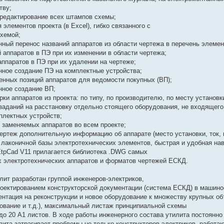
тву;
редактирование всех штампов схемы;
 элементов проекта (в Excel), гибко связанного с
хемой;
нный перенос названий аппаратов из области чертежа в перечень элемен
й аппаратов в ПЭ при их изменении в области чертежа;
аппаратов в ПЭ при их удалении на чертеже;
нное создание ПЭ на комплектные устройства;
енных позиций аппаратов для ведомости покупных (ВП);
нное создание ВП;
ки аппаратов из проекта: по типу, по производителю, по месту установк
заданий на расстановку отдельно стоящего оборудования, не входящего
плектных устройств;
 заменяемых аппаратов во всем проекте;
чертеж дополнительную информацию об аппарате (место установки, ток, м
l лаконичной базы электротехнических элементов, быстрая и удобная нав
EtpCad V11 прилагается библиотека .DWG самых
 электротехнических аппаратов и форматов чертежей ЕСКД.
лит разработан группой инженеров-электриков,
ектированием конструкторской документации (система ЕСКД) в машинос
нтация на реконструкции и новое оборудование к множеству крупных об
ование и т.д.), максимальный листаж принципиальной схемы
до 20 А1 листов. В ходе работы инженерного состава утилита постоянн
илита затрагивает проблемы не только конструкторов-электриков, работа