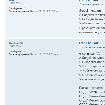
Постоялец
elisei
» Ср ноя 22, 
Сообщения:
24
Sergei писал(а):
Зарегистрирован:
Вт ноя 21, 2017 11:59 am
> Подскажите пож
> Если да,то как
> обычного авток
> разобраться с
все можно подклю
Re: EtpCad
CadCam100
Постоялец
CadCam100
» Чт и
Сообщения:
4
elisei писал(а):
Зарегистрирован:
Чт дек 18, 2025 9:52 pm
> Sergei писал(а):
> > Подскажите п
> > Если да,то к
> > обычного авт
> > разобраться
> все можно подк
Патчи для актуал
СПДС GraphiCS 20
СПДС Железобето
СПДС Металлоконс
СПДС Металлокон