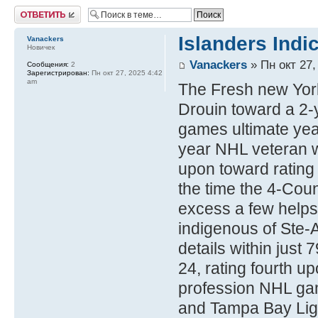
Ответить
Islanders Indi
Vanackers
Новичек
Vanackers
» Пн окт 27,
Сообщения:
2
Зарегистрирован:
Пн окт 27, 2025 4:42
am
The Fresh new Yor
Drouin toward a 2-y
games ultimate yea
year NHL veteran wa
upon toward rating
the time the 4-Count
excess a few helps
indigenous of Ste-
details within just
24, rating fourth u
profession NHL gam
and Tampa Bay Ligh