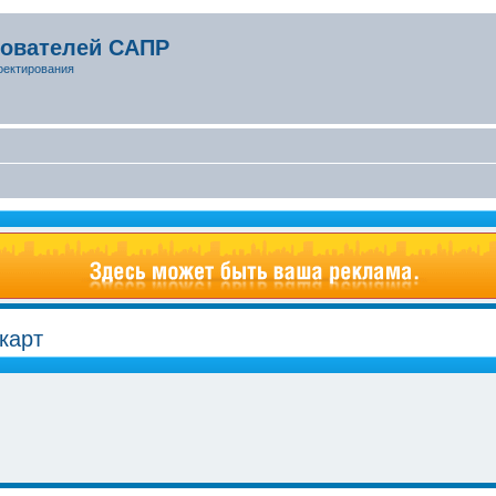
зователей САПР
оектирования
карт