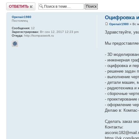
Ответить
Оцифровка и
Openair1980
Постоялец
Openair1980
» Вс м
Сообщения:
12
Здравствуйте, у
Зарегистрирован:
Вт сен 12, 2017 12:23 pm
Откуда:
http://kompaswork.ru
Мы предоставляем
- 3D моделирован
- инженерная гра
- оцифровка и пе
- решение задач 
- выполнение чер
- детали машин, 
- радиотехника и
- сборочные черт
- проектирование
- оформление че
Делаю в: Компас-3
Сделать заказ мож
Контакты:
asconic182@mail.
https://vk.com/ko