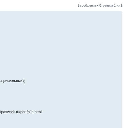
1 сообщение • Страница
1
из
1
инципиальные);
aswork.ru/portfolio.html