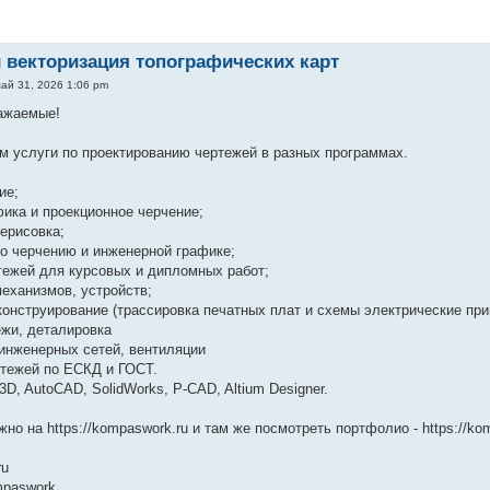
 векторизация топографических карт
ай 31, 2026 1:06 pm
важаемые!
 услуги по проектированию чертежей в разных программах.
ие;
фика и проекционное черчение;
рерисовка;
по черчению и инженерной графике;
тежей для курсовых и дипломных работ;
механизмов, устройств;
 конструирование (трассировка печатных плат и схемы электрические пр
ежи, деталировка
 инженерных сетей, вентиляции
ртежей по ЕСКД и ГОСТ.
D, AutoCAD, SolidWorks, P-CAD, Altium Designer.
но на https://kompaswork.ru и там же посмотреть портфолио - https://komp
ru
mpaswork