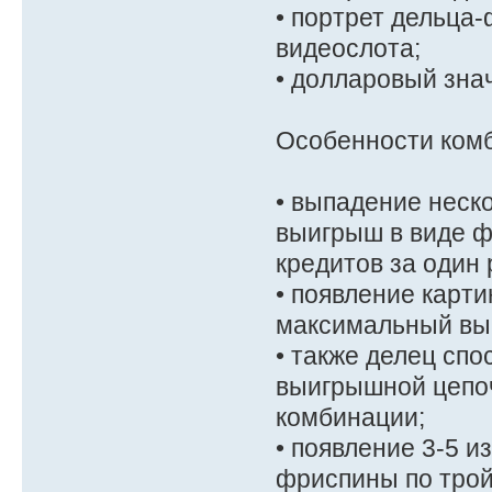
• портрет дельца
видеослота;
• долларовый знач
Особенности ком
• выпадение неск
выигрыш в виде ф
кредитов за один 
• появление карт
максимальный вы
• также делец сп
выигрышной цепоч
комбинации;
• появление 3-5 и
фриспины по трой