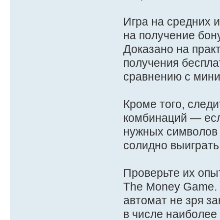
Игра на средних 
на получение бон
Доказано на прак
получения бесплат
сравнению с мин
Кроме того, след
комбинаций — есл
нужных символов 
солидно выиграть
Проверьте их опы
The Money Game. 
автомат не зря з
в числе наиболее