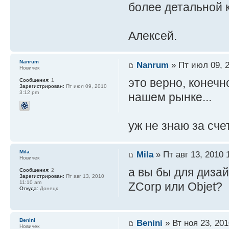
более детальной 
Алексей.
Nanrum
Nanrum
» Пт июл 09, 2
Новичек
это верно, конечн
Сообщения:
1
Зарегистрирован:
Пт июл 09, 2010
3:12 pm
нашем рынке...
уж не знаю за сче
Mila
Mila
» Пт авг 13, 2010 
Новичек
а вы бы для диза
Сообщения:
2
Зарегистрирован:
Пт авг 13, 2010
11:10 am
ZCorp или Objet?
Откуда:
Донецк
Benini
Benini
» Вт ноя 23, 201
Новичек