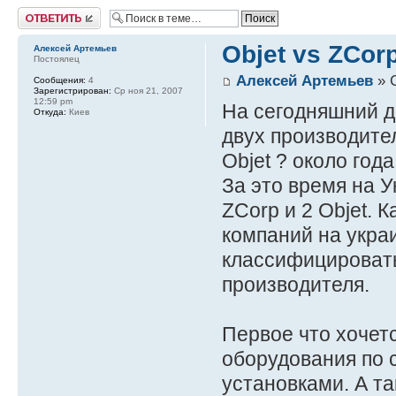
Ответить
Objet vs ZCor
Алексей Артемьев
Постоялец
Алексей Артемьев
» С
Сообщения:
4
Зарегистрирован:
Ср ноя 21, 2007
12:59 pm
На сегодняшний д
Откуда:
Киев
двух производител
Objet ? около года
За это время на 
ZCorp и 2 Objet. 
компаний на укра
классифицировать
производителя.
Первое что хочетс
оборудования по 
установками. А т