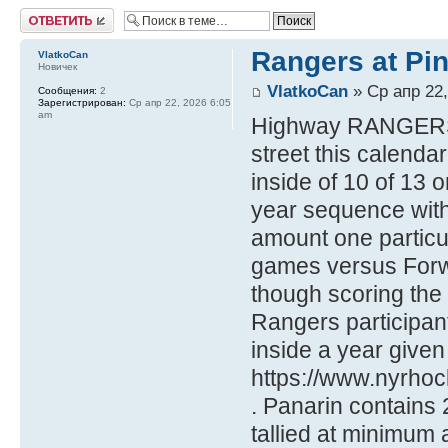
Ответить
Rangers at Pi
VlatkoCan
Новичек
VlatkoCan
» Ср апр 22,
Сообщения:
2
Зарегистрирован:
Ср апр 22, 2026 6:05
am
Highway RANGERS -
street this calenda
inside of 10 of 13 
year sequence with
amount one particula
games versus Forw
though scoring the 
Rangers participant
inside a year given
https://www.nyrhoc
. Panarin contains 
tallied at minimum a