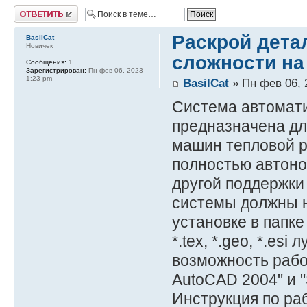
Ответить
Раскрой дета
BasilCat
Новичек
сложности на
Сообщения:
1
Зарегистрирован:
Пн фев 06, 2023
1:23 pm
BasilCat
» Пн фев 06, 
Система автомат
предназначена дл
машин тепловой р
полностью автоно
другой поддержки
системы должны н
установке в папке 
*.tex, *.geo, *.es
возможность рабо
AutoCAD 2004" и 
Инструкция по ра