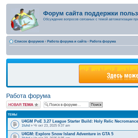
Форум сайта поддержки поль
Обсуждение вопросов связаных с темой автоматизации пр
Список форумов
‹
Работа форума и сайта
‹
Работа форума
Работа форума
Новая тема
ТЕМЫ
U4GM PoE 3.27 League Starter Build: Holy Relic Necromance
1fuhd
» Чт окт 23, 2025 9:37 am
U4GM: Explore Snow Island Adventure in GTA 5