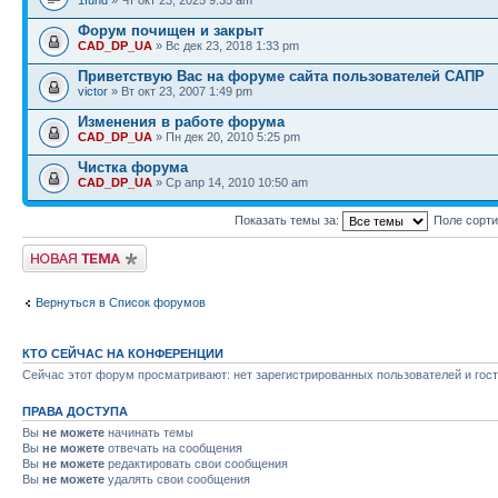
1fuhd
» Чт окт 23, 2025 9:35 am
Форум почищен и закрыт
CAD_DP_UA
» Вс дек 23, 2018 1:33 pm
Приветствую Вас на форуме сайта пользователей САПР
victor
» Вт окт 23, 2007 1:49 pm
Изменения в работе форума
CAD_DP_UA
» Пн дек 20, 2010 5:25 pm
Чистка форума
CAD_DP_UA
» Ср апр 14, 2010 10:50 am
Показать темы за:
Поле сорт
Новая тема
Вернуться в Список форумов
КТО СЕЙЧАС НА КОНФЕРЕНЦИИ
Сейчас этот форум просматривают: нет зарегистрированных пользователей и гост
ПРАВА ДОСТУПА
Вы
не можете
начинать темы
Вы
не можете
отвечать на сообщения
Вы
не можете
редактировать свои сообщения
Вы
не можете
удалять свои сообщения