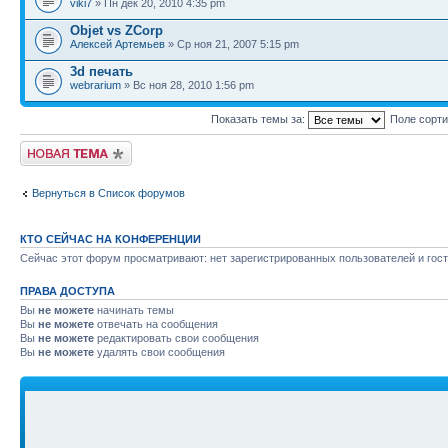
viki7
» Пн дек 20, 2010 4:35 pm
Objet vs ZCorp
Алексей Артемьев
» Ср ноя 21, 2007 5:15 pm
3d печать
webrarium
» Вс ноя 28, 2010 1:56 pm
Показать темы за:
Поле сорт
Новая тема
Вернуться в Список форумов
КТО СЕЙЧАС НА КОНФЕРЕНЦИИ
Сейчас этот форум просматривают: нет зарегистрированных пользователей и гост
ПРАВА ДОСТУПА
Вы
не можете
начинать темы
Вы
не можете
отвечать на сообщения
Вы
не можете
редактировать свои сообщения
Вы
не можете
удалять свои сообщения