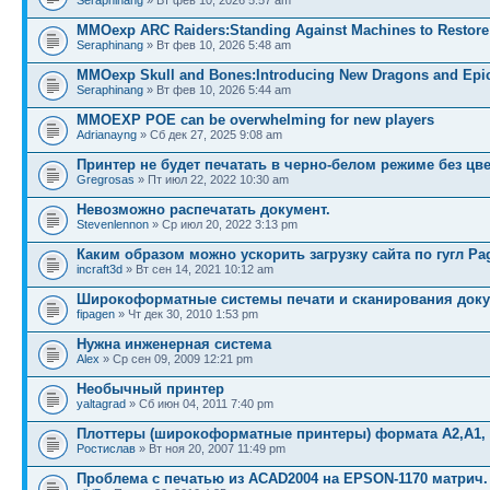
Seraphinang
» Вт фев 10, 2026 5:57 am
MMOexp ARC Raiders:Standing Against Machines to Restor
Seraphinang
» Вт фев 10, 2026 5:48 am
MMOexp Skull and Bones:Introducing New Dragons and Epi
Seraphinang
» Вт фев 10, 2026 5:44 am
MMOEXP POE can be overwhelming for new players
Adrianayng
» Сб дек 27, 2025 9:08 am
Принтер не будет печатать в черно-белом режиме без цв
Gregrosas
» Пт июл 22, 2022 10:30 am
Невозможно распечатать документ.
Stevenlennon
» Ср июл 20, 2022 3:13 pm
Каким образом можно ускорить загрузку сайта по гугл Pa
incraft3d
» Вт сен 14, 2021 10:12 am
Широкоформатные системы печати и сканирования док
fipagen
» Чт дек 30, 2010 1:53 pm
Нужна инженерная система
Alex
» Ср сен 09, 2009 12:21 pm
Необычный принтер
yaltagrad
» Сб июн 04, 2011 7:40 pm
Плоттеры (широкоформатные принтеры) формата А2,А1, 
Ростислав
» Вт ноя 20, 2007 11:49 pm
Проблема с печатью из ACAD2004 на EPSON-1170 матрич.