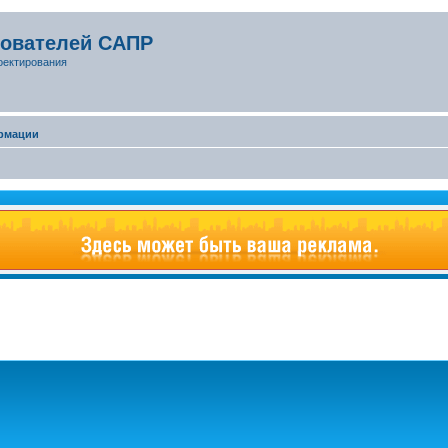
зователей САПР
оектирования
рмации