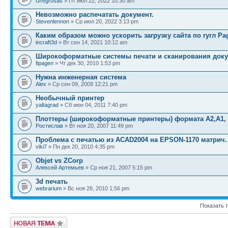
Gregrosas
» Пт июл 22, 2022 10:30 am
Невозможно распечатать документ.
Stevenlennon
» Ср июл 20, 2022 3:13 pm
Каким образом можно ускорить загрузку сайта по гугл Pa
incraft3d
» Вт сен 14, 2021 10:12 am
Широкоформатные системы печати и сканирования док
fipagen
» Чт дек 30, 2010 1:53 pm
Нужна инженерная система
Alex
» Ср сен 09, 2009 12:21 pm
Необычный принтер
yaltagrad
» Сб июн 04, 2011 7:40 pm
Плоттеры (широкоформатные принтеры) формата А2,А1, 
Ростислав
» Вт ноя 20, 2007 11:49 pm
Проблема с печатью из ACAD2004 на EPSON-1170 матрич.
viki7
» Пн дек 20, 2010 4:35 pm
Objet vs ZCorp
Алексей Артемьев
» Ср ноя 21, 2007 5:15 pm
3d печать
webrarium
» Вс ноя 28, 2010 1:56 pm
Показать 
Новая тема