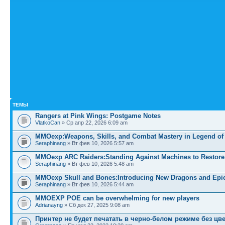
ТЕМЫ
Rangers at Pink Wings: Postgame Notes
VlatkoCan
» Ср апр 22, 2026 6:09 am
MMOexp:Weapons, Skills, and Combat Mastery in Legend of
Seraphinang
» Вт фев 10, 2026 5:57 am
MMOexp ARC Raiders:Standing Against Machines to Restor
Seraphinang
» Вт фев 10, 2026 5:48 am
MMOexp Skull and Bones:Introducing New Dragons and Epi
Seraphinang
» Вт фев 10, 2026 5:44 am
MMOEXP POE can be overwhelming for new players
Adrianayng
» Сб дек 27, 2025 9:08 am
Принтер не будет печатать в черно-белом режиме без цв