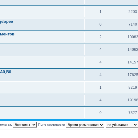
1
2203
geSpee
0
7140
ументов
2
1008
4
1406
4
1415
А0,В0
4
1762
1
8219
4
1919
0
7327
темы за:
Поле сортировки