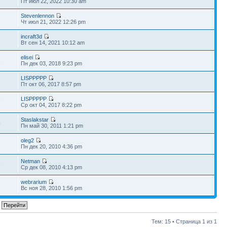
Пт июл 22, 2022 10:30 am
Stevenlennon
Чт июл 21, 2022 12:26 pm
incraft3d
Вт сен 14, 2021 10:12 am
elisei
3
Пн дек 03, 2018 9:23 pm
LISPPPPP
2
Пт окт 06, 2017 8:57 pm
LISPPPPP
7
Ср окт 04, 2017 8:22 pm
Staslakstar
5
Пн май 30, 2011 1:21 pm
oleg2
Пн дек 20, 2010 4:36 pm
Netman
8
Ср дек 08, 2010 4:13 pm
webrarium
Вс ноя 28, 2010 1:56 pm
Тем: 15 • Страница
1
из
1