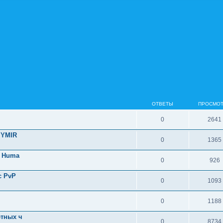
ОТВЕТЫ
ПРОСМО
0
2641
 YMIR
0
1365
e Huma
0
926
c PvP
0
1093
0
1188
етных ч
0
8734