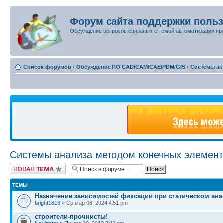
Форум сайта поддержки поль
Обсуждение вопросов связаных с темой автоматизации пр
Список форумов
‹
Обсуждение ПО CAD/CAM/CAE/PDM/GIS
‹
Системы ан
Системы анализа методом конечных элемен
Новая тема
ТЕМЫ
Назначение зависимостей фиксации при статическом ана
bright1816
» Ср мар 06, 2024 4:51 pm
строители-прочнисты!