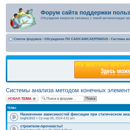
Форум сайта поддержки поль
Обсуждение вопросов связаных с темой автоматизации пр
Список форумов
‹
Обсуждение ПО CAD/CAM/CAE/PDM/GIS
‹
Системы ан
Системы анализа методом конечных элемен
Новая тема
ТЕМЫ
Назначение зависимостей фиксации при статическом ана
bright1816
» Ср мар 06, 2024 4:51 pm
строители-прочнисты!