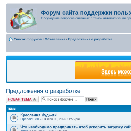
Форум сайта поддержки поль
Обсуждение вопросов связаных с темой автоматизации пр
Список форумов
‹
Объявления
‹
Предложения о разработке
Предложения о разработке
Новая тема
ТЕМЫ
Креслення будь-які
Openair1980
» Пт июн 05, 2026 11:55 pm
Что необходимо предпринять чтоб ускорить загрузку сайт