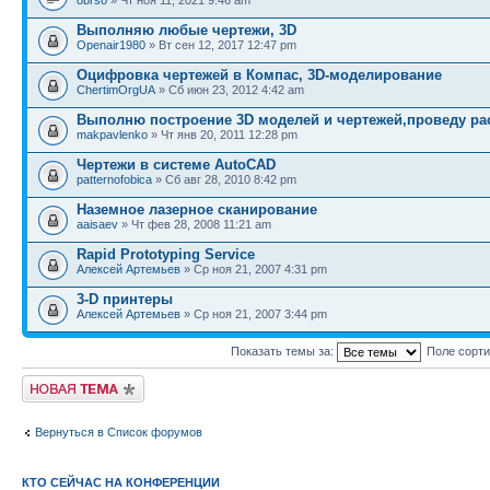
obrso
» Чт ноя 11, 2021 9:46 am
Выполняю любые чертежи, 3D
Openair1980
» Вт сен 12, 2017 12:47 pm
Оцифровка чертежей в Компас, 3D-моделирование
ChertimOrgUA
» Сб июн 23, 2012 4:42 am
Выполню построение 3D моделей и чертежей,проведу ра
makpavlenko
» Чт янв 20, 2011 12:28 pm
Чертежи в системе AutoCAD
patternofobica
» Сб авг 28, 2010 8:42 pm
Наземное лазерное сканирование
aaisaev
» Чт фев 28, 2008 11:21 am
Rapid Prototyping Service
Алексей Артемьев
» Ср ноя 21, 2007 4:31 pm
3-D принтеры
Алексей Артемьев
» Ср ноя 21, 2007 3:44 pm
Показать темы за:
Поле сорт
Новая тема
Вернуться в Список форумов
КТО СЕЙЧАС НА КОНФЕРЕНЦИИ