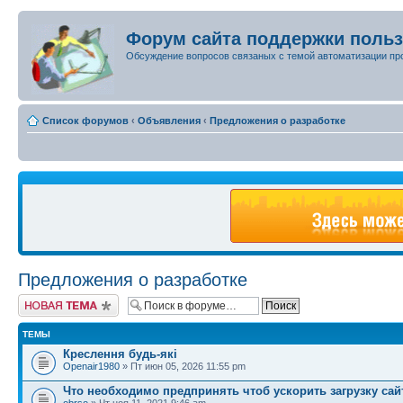
Форум сайта поддержки поль
Обсуждение вопросов связаных с темой автоматизации пр
Список форумов
‹
Объявления
‹
Предложения о разработке
Предложения о разработке
Новая тема
ТЕМЫ
Креслення будь-які
Openair1980
» Пт июн 05, 2026 11:55 pm
Что необходимо предпринять чтоб ускорить загрузку сайт