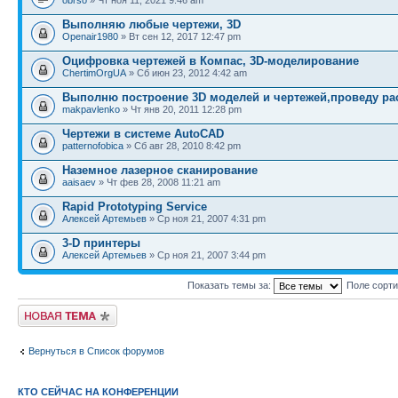
obrso
» Чт ноя 11, 2021 9:46 am
Выполняю любые чертежи, 3D
Openair1980
» Вт сен 12, 2017 12:47 pm
Оцифровка чертежей в Компас, 3D-моделирование
ChertimOrgUA
» Сб июн 23, 2012 4:42 am
Выполню построение 3D моделей и чертежей,проведу ра
makpavlenko
» Чт янв 20, 2011 12:28 pm
Чертежи в системе AutoCAD
patternofobica
» Сб авг 28, 2010 8:42 pm
Наземное лазерное сканирование
aaisaev
» Чт фев 28, 2008 11:21 am
Rapid Prototyping Service
Алексей Артемьев
» Ср ноя 21, 2007 4:31 pm
3-D принтеры
Алексей Артемьев
» Ср ноя 21, 2007 3:44 pm
Показать темы за:
Поле сорт
Новая тема
Вернуться в Список форумов
КТО СЕЙЧАС НА КОНФЕРЕНЦИИ