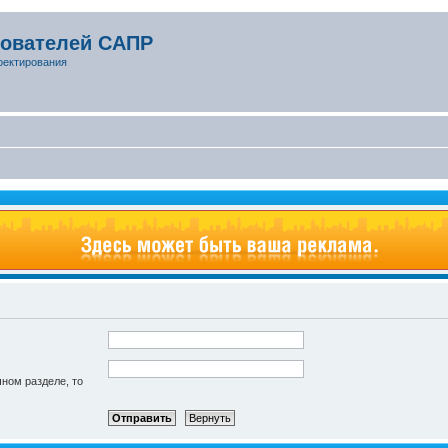
зователей САПР
оектирования
чном разделе, то