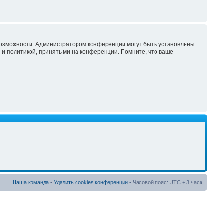
 возможности. Администратором конференции могут быть установлены
 и политикой, принятыми на конференции. Помните, что ваше
Наша команда
•
Удалить cookies конференции
• Часовой пояс: UTC + 3 часа