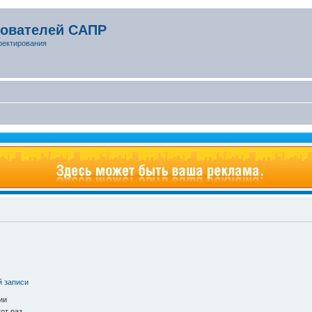
зователей САПР
оектирования
й записи
ии
от раз