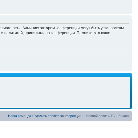
 возможности. Администратором конференции могут быть установлены
 и политикой, принятыми на конференции. Помните, что ваше
Наша команда
•
Удалить cookies конференции
• Часовой пояс: UTC + 3 часа