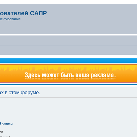
зователей САПР
оектирования
ах в этом форуме.
й записи
ии
от раз