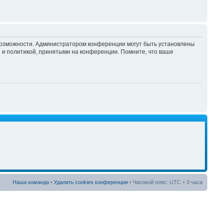
 возможности. Администратором конференции могут быть установлены
 и политикой, принятыми на конференции. Помните, что ваше
Наша команда
•
Удалить cookies конференции
• Часовой пояс: UTC + 3 часа