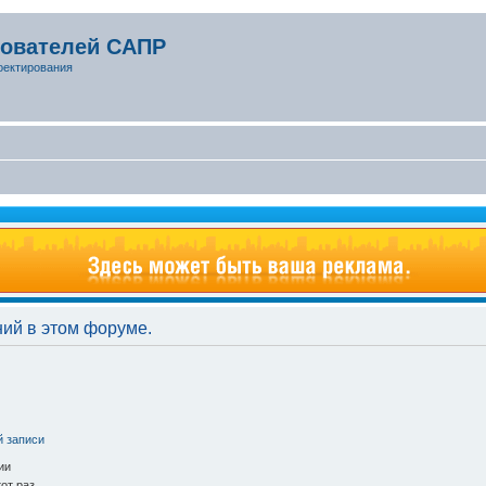
зователей САПР
оектирования
ий в этом форуме.
й записи
ии
от раз