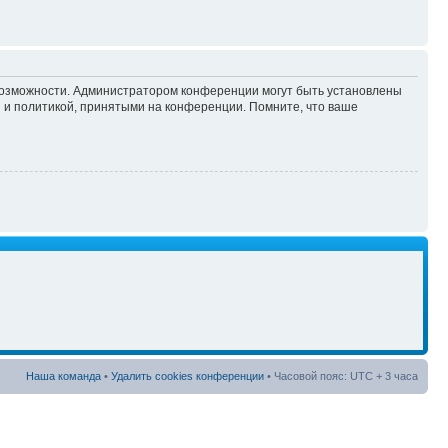
 возможности. Администратором конференции могут быть установлены
 и политикой, принятыми на конференции. Помните, что ваше
Наша команда
•
Удалить cookies конференции
• Часовой пояс: UTC + 3 часа