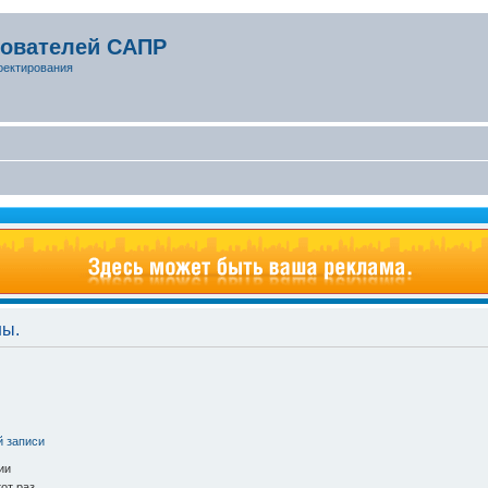
зователей САПР
оектирования
ны.
й записи
ии
от раз