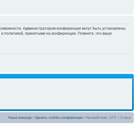
 возможности. Администратором конференции могут быть установлены
 и политикой, принятыми на конференции. Помните, что ваше
Наша команда
•
Удалить cookies конференции
• Часовой пояс: UTC + 3 часа