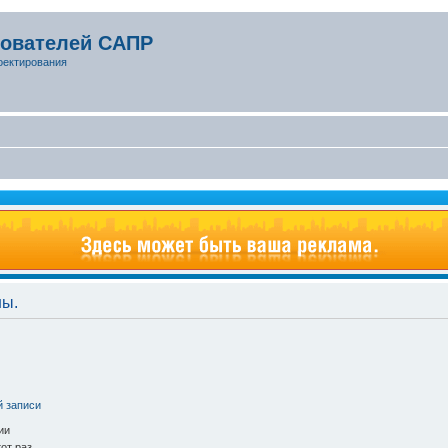
зователей САПР
оектирования
ны.
й записи
ии
от раз