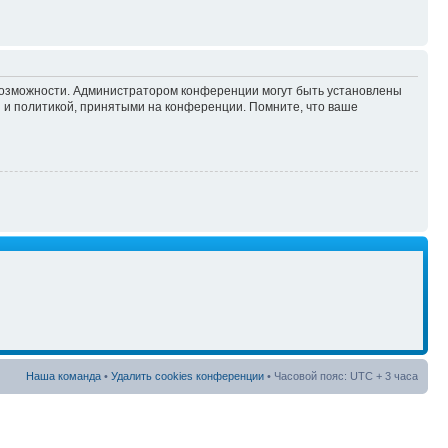
 возможности. Администратором конференции могут быть установлены
 и политикой, принятыми на конференции. Помните, что ваше
Наша команда
•
Удалить cookies конференции
• Часовой пояс: UTC + 3 часа