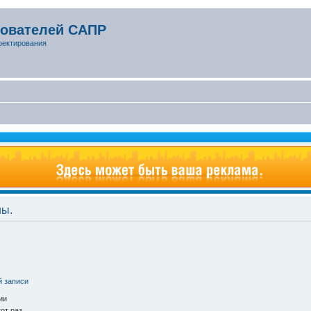
зователей САПР
оектирования
ны.
й записи
ии
от раз