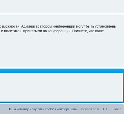
 возможности. Администратором конференции могут быть установлены
 и политикой, принятыми на конференции. Помните, что ваше
Наша команда
•
Удалить cookies конференции
• Часовой пояс: UTC + 3 часа