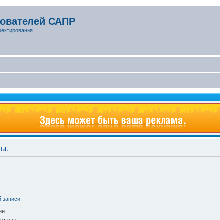
зователей САПР
оектирования
ны.
й записи
ии
от раз