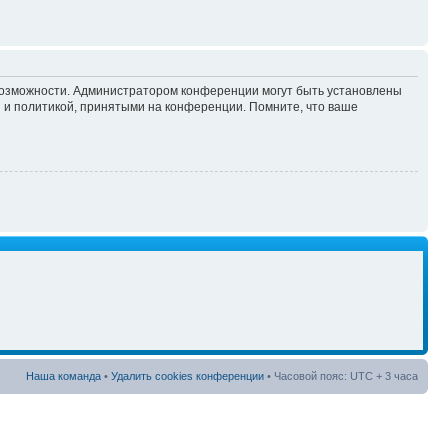
 возможности. Администратором конференции могут быть установлены
 и политикой, принятыми на конференции. Помните, что ваше
Наша команда
•
Удалить cookies конференции
• Часовой пояс: UTC + 3 часа