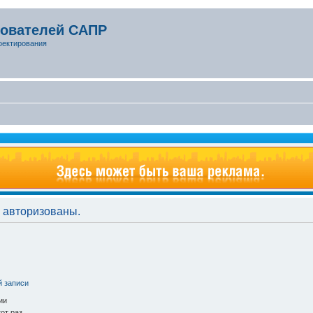
зователей САПР
оектирования
 авторизованы.
й записи
ии
от раз