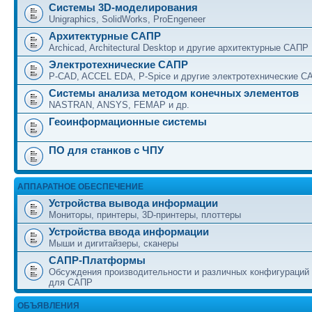
Системы 3D-моделирования
Unigraphics, SolidWorks, ProEngeneer
Архитектурные САПР
Archicad, Architectural Desktop и другие архитектурные САПР
Электротехнические САПР
P-CAD, ACCEL EDA, P-Spice и другие электротехнические С
Системы анализа методом конечных элементов
NASTRAN, ANSYS, FEMAP и др.
Геоинформационные системы
ПО для станков с ЧПУ
АППАРАТНОЕ ОБЕСПЕЧЕНИЕ
Устройства вывода информации
Мониторы, принтеры, 3D-принтеры, плоттеры
Устройства ввода информации
Мыши и дигитайзеры, сканеры
САПР-Платформы
Обсуждения производительности и различных конфигураций
для САПР
ОБЪЯВЛЕНИЯ