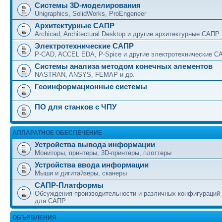
Системы 3D-моделирования
Unigraphics, SolidWorks, ProEngeneer
Архитектурные САПР
Archicad, Architectural Desktop и другие архитектурные САПР
Электротехнические САПР
P-CAD, ACCEL EDA, P-Spice и другие электротехнические С
Системы анализа методом конечных элементов
NASTRAN, ANSYS, FEMAP и др.
Геоинформационные системы
ПО для станков с ЧПУ
АППАРАТНОЕ ОБЕСПЕЧЕНИЕ
Устройства вывода информации
Мониторы, принтеры, 3D-принтеры, плоттеры
Устройства ввода информации
Мыши и дигитайзеры, сканеры
САПР-Платформы
Обсуждения производительности и различных конфигураций
для САПР
ОБЪЯВЛЕНИЯ