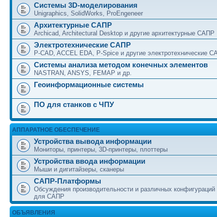
Системы 3D-моделирования
Unigraphics, SolidWorks, ProEngeneer
Архитектурные САПР
Archicad, Architectural Desktop и другие архитектурные САПР
Электротехнические САПР
P-CAD, ACCEL EDA, P-Spice и другие электротехнические С
Системы анализа методом конечных элементов
NASTRAN, ANSYS, FEMAP и др.
Геоинформационные системы
ПО для станков с ЧПУ
АППАРАТНОЕ ОБЕСПЕЧЕНИЕ
Устройства вывода информации
Мониторы, принтеры, 3D-принтеры, плоттеры
Устройства ввода информации
Мыши и дигитайзеры, сканеры
САПР-Платформы
Обсуждения производительности и различных конфигураций
для САПР
ОБЪЯВЛЕНИЯ