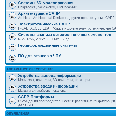
Системы 3D-моделирования
Unigraphics, SolidWorks, ProEngeneer
Архитектурные САПР
Archicad, Architectural Desktop и другие архитектурные САПР
Электротехнические САПР
P-CAD, ACCEL EDA, P-Spice и другие электротехнические С
Системы анализа методом конечных элементов
NASTRAN, ANSYS, FEMAP и др.
Геоинформационные системы
ПО для станков с ЧПУ
АППАРАТНОЕ ОБЕСПЕЧЕНИЕ
Устройства вывода информации
Мониторы, принтеры, 3D-принтеры, плоттеры
Устройства ввода информации
Мыши и дигитайзеры, сканеры
САПР-Платформы
Обсуждения производительности и различных конфигураций
для САПР
ОБЪЯВЛЕНИЯ